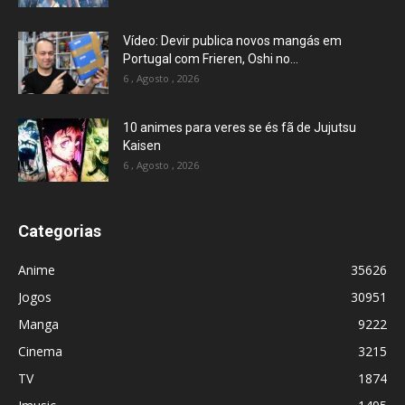
Vídeo: Devir publica novos mangás em
Portugal com Frieren, Oshi no...
6 , Agosto , 2026
10 animes para veres se és fã de Jujutsu
Kaisen
6 , Agosto , 2026
Categorias
Anime
35626
Jogos
30951
Manga
9222
Cinema
3215
TV
1874