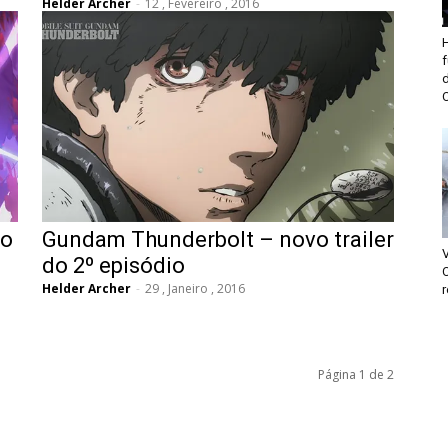
Helder Archer
-
12 , Fevereiro , 2016
eo
Gundam Thunderbolt – novo trailer
do 2º episódio
C
Helder Archer
-
29 , Janeiro , 2016
r
Página 1 de 2