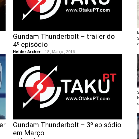
Gundam Thunderbolt – trailer do
S
4º episódio
d
Helder Archer
-
18 , Março , 2016
er
Gundam Thunderbolt – 3º episódio
em Março