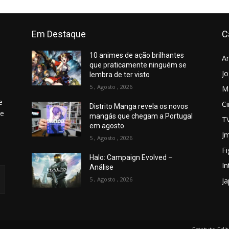
Em Destaque
C
10 animes de ação brilhantes
A
que praticamente ninguém se
J
lembra de ter visto
5 , Agosto , 2026
M
e
C
Distrito Manga revela os novos
 e
mangás que chegam a Portugal
T
em agosto
Jm
5 , Agosto , 2026
Fi
Halo: Campaign Evolved –
In
Análise
5 , Agosto , 2026
J