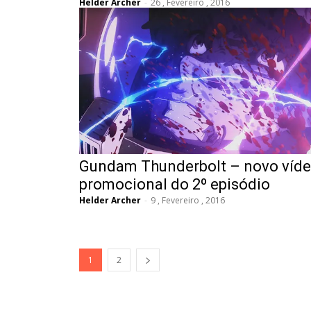
Helder Archer
-
26 , Fevereiro , 2016
Gundam Thunderbolt – novo víd
promocional do 2º episódio
Helder Archer
-
9 , Fevereiro , 2016
1
2