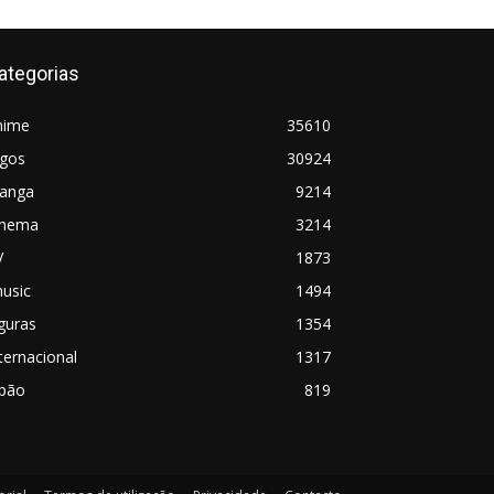
ategorias
nime
35610
ogos
30924
anga
9214
inema
3214
V
1873
usic
1494
guras
1354
ternacional
1317
apão
819