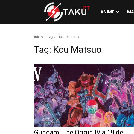
ANIME
MA
Início
Tags
Kou Matsuo
Tag:
Kou Matsuo
Gundam: The Origin IV a 19 de