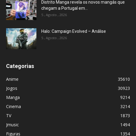
Distrito Manga revela os novos mangás que
chegam a Portugal em...
5 , Agosto , 2026
Halo: Campaign Evolved – Análise
5 , Agosto , 2026
Categorias
Anime
35610
Jogos
30923
Manga
9214
Cinema
3214
TV
1873
Jmusic
1494
Figuras
1354