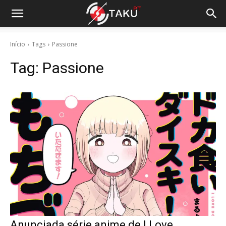
Início
Tags
Passione
Tag:
Passione
Anunciada série anime de I Love