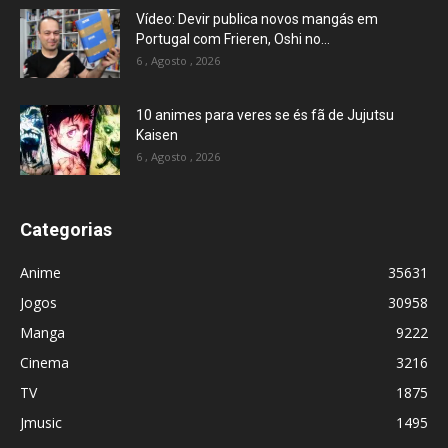
Vídeo: Devir publica novos mangás em
Portugal com Frieren, Oshi no...
6 , Agosto , 2026
10 animes para veres se és fã de Jujutsu
Kaisen
6 , Agosto , 2026
Categorias
Anime
35631
Jogos
30958
Manga
9222
Cinema
3216
TV
1875
Jmusic
1495