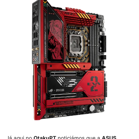
Já aqui no
OtakuPT
noticiámos que a
ASUS