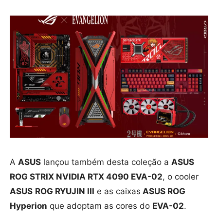
A
ASUS
lançou também desta coleção a
ASUS
ROG STRIX NVIDIA RTX 4090 EVA-02
, o cooler
ASUS
ROG RYUJIN III
e as caixas
ASUS ROG
Hyperion
que adoptam as cores do
EVA-02
.