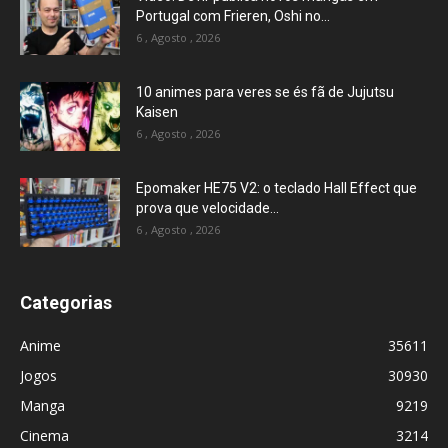
Portugal com Frieren, Oshi no...
6 , Agosto , 2026
10 animes para veres se és fã de Jujutsu
Kaisen
6 , Agosto , 2026
Epomaker HE75 V2: o teclado Hall Effect que
prova que velocidade...
6 , Agosto , 2026
Categorias
Anime
35611
Jogos
30930
Manga
9219
Cinema
3214