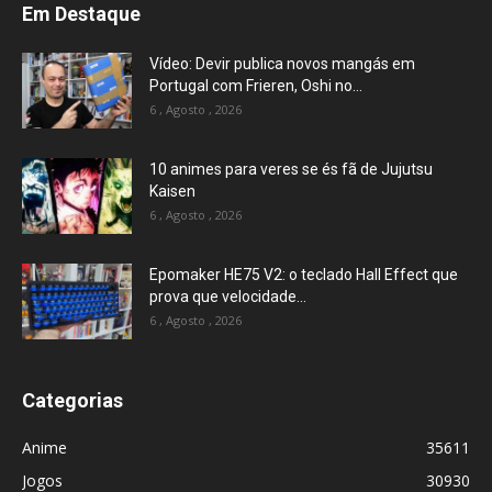
Em Destaque
Vídeo: Devir publica novos mangás em
Portugal com Frieren, Oshi no...
6 , Agosto , 2026
10 animes para veres se és fã de Jujutsu
Kaisen
6 , Agosto , 2026
Epomaker HE75 V2: o teclado Hall Effect que
prova que velocidade...
6 , Agosto , 2026
Categorias
Anime
35611
Jogos
30930