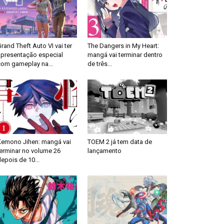
rand Theft Auto VI vai ter
The Dangers in My Heart:
apresentação especial
mangá vai terminar dentro
com gameplay na...
de três...
Kemono Jihen: mangá vai
TOEM 2 já tem data de
terminar no volume 26
lançamento
epois de 10...