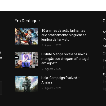
Em Destaque
C
10 animes de ação brilhantes
A
que praticamente ninguém se
J
lembra de ter visto
5 , Agosto , 2026
M
e
C
Distrito Manga revela os novos
 e
mangás que chegam a Portugal
T
em agosto
Jm
5 , Agosto , 2026
Fi
Halo: Campaign Evolved –
In
Análise
5 , Agosto , 2026
J