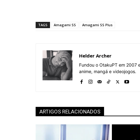
TAGS
Amagami SS
Amagami SS Plus
Helder Archer
Fundou o OtakuPT em 2007 e 
anime, mangá e videojogos.
ARTIGOS RELACIONADOS