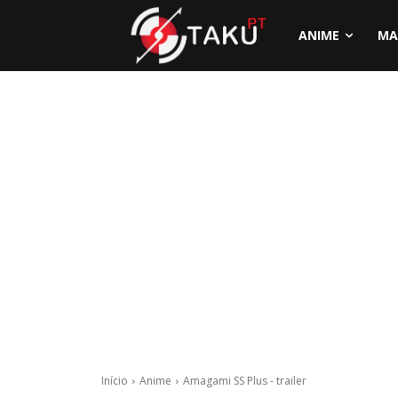
ANIME
MA
Início
Anime
Amagami SS Plus - trailer