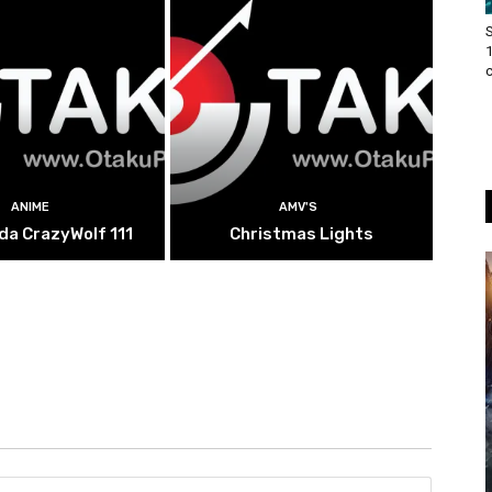
c
ANIME
AMV'S
a CrazyWolf 111
Christmas Lights