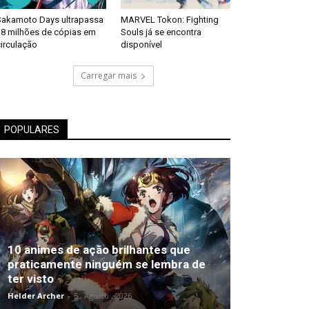
Sakamoto Days ultrapassa
MARVEL Tokon: Fighting
18 milhões de cópias em
Souls já se encontra
irculação
disponível
Carregar mais
POPULARES
10 animes de ação brilhantes que
praticamente ninguém se lembra de
ter visto
Helder Archer
-
5 , Agosto , 2026