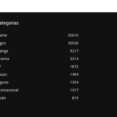
ategorias
nime
35610
ogos
30926
anga
9217
inema
3214
V
1873
usic
1494
guras
1354
ternacional
1317
apão
819