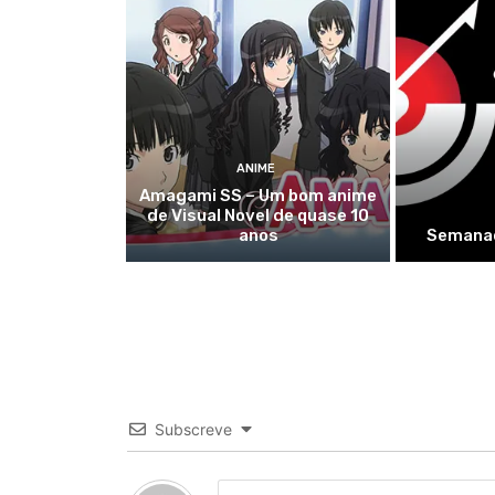
ANIME
Amagami SS – Um bom anime
de Visual Novel de quase 10
anos
Semanad
Subscreve