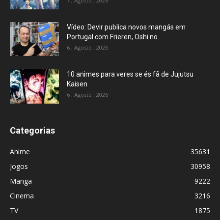
7 , Agosto , 2026
Vídeo: Devir publica novos mangás em
Portugal com Frieren, Oshi no...
6 , Agosto , 2026
10 animes para veres se és fã de Jujutsu
Kaisen
6 , Agosto , 2026
Categorias
Anime
35631
Jogos
30958
Manga
9222
Cinema
3216
TV
1875