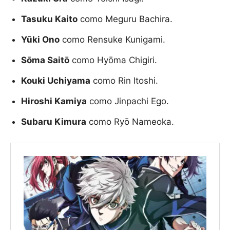
Tasuku Kaito
como Meguru Bachira.
Y
ūki Ono
como Rensuke Kunigami.
S
ōma Sait
ō
como Hyōma Chigiri.
Kouki Uchiyama
como Rin Itoshi.
Hiroshi Kamiya
como Jinpachi Ego.
Subaru Kimura
como Ryō Nameoka.