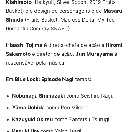
Kishimoto
(Haikyu!!, Silver Spoon, 2019 Fruits
Basket) e o design de personagens é de
Masaru
Shindō
(Fruits Basket, Macross Delta, My Teen
Romantic Comedy SNAFU).
Hisashi Tojima
é diretor-chefe de ação e
Hiromi
Sakamoto
é diretor de ação.
Jun Murayama
é
responsável pela música.
Em
Blue Lock: Episode Nagi
temos:
Nobunaga Shimazaki
como Seishirō Nagi.
Y
ūma Uchida
como Reo Mikage.
Kazuyuki Okitsu
como Zantetsu Tsurugi.
Kazuki Ura
como Yoichi Isagi.