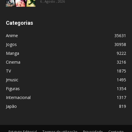
6 , Agosto , 2026
Categorias
Anime
35631
Jogos
30958
Manga
9222
Cinema
3216
TV
1875
Jmusic
1495
Figuras
1354
Internacional
1317
Japão
819
Estatuto Editorial
Termos de utilização
Privacidade
Contacto