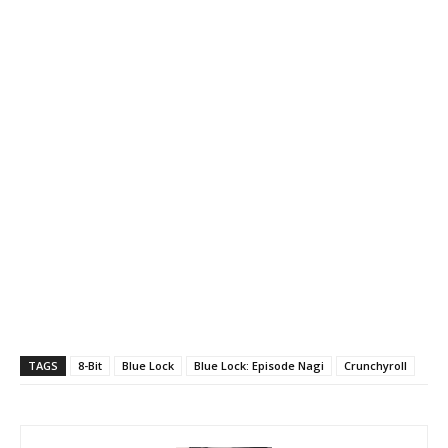
TAGS
8-Bit
Blue Lock
Blue Lock: Episode Nagi
Crunchyroll