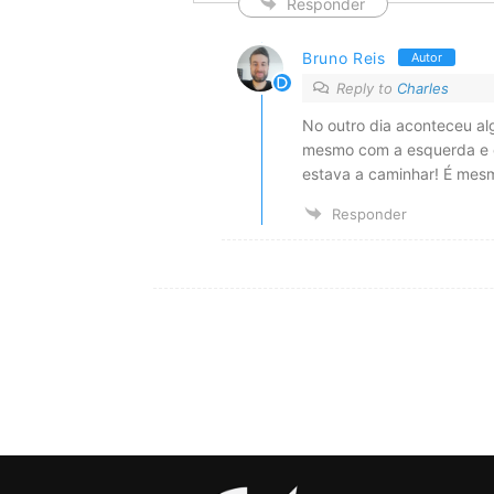
Responder
Bruno Reis
Autor
Reply to
Charles
No outro dia aconteceu algo
mesmo com a esquerda e d
estava a caminhar! É mesmo
Responder