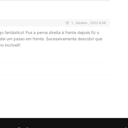
1 , Outubro , 2022 8:09
 fantástico! Pus a perna direita à frente depois fiz o
ei um passo em frente. Sucessivamente descobri que
 incrível!!