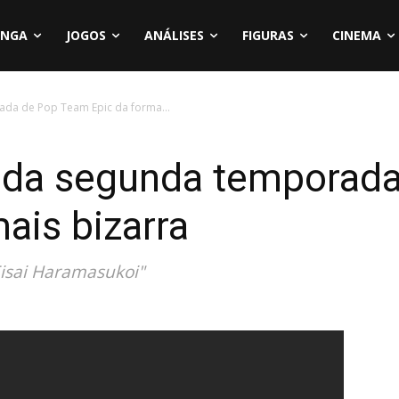
NGA
JOGOS
ANÁLISES
FIGURAS
CINEMA
ada de Pop Team Epic da forma...
io da segunda temporad
ais bizarra
Eisai Haramasukoi"