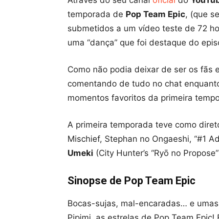
temporada de
Pop Team Epic
, (que s
submetidos a um vídeo teste de 72 hor
uma “dança” que foi destaque do epis
Como não podia deixar de ser os fãs e
comentando de tudo no chat enquanto
momentos favoritos da primeira tempor
A primeira temporada teve como dire
Mischief, Stephan no Ongaeshi, “#1 Ad
Umeki
(City Hunter’s “Ryō no Propose
Sinopse de Pop Team Epic
Bocas-sujas, mal-encaradas… e umas 
Pipimi, as estrelas de Pop Team Epic