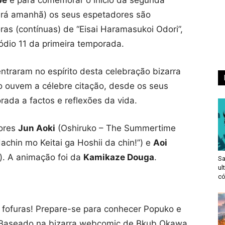
erá amanhã) os seus espetadores são
as (contínuas) de “Eisai Haramasukoi Odori”,
ódio 11 da primeira temporada.
ntraram no espírito desta celebração bizarra
 ouvem a célebre citação, desde os seus
ada a factos e reflexões da vida.
tores
Jun Aoki
(Oshiruko – The Summertime
achin mo Keitai ga Hoshii da chin!”) e
Aoi
”). A animação foi da
Kamikaze Douga
.
S
ul
có
fofuras! Prepare-se para conhecer Popuko e
! Baseado na bizarra webcomic de Bkub Okawa,