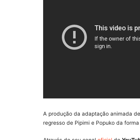
A produção da adaptação animada d
regresso de Pipimi e Popuko da forma 
Através do seu canal
oficial
do
YouTu