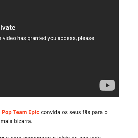
e
Pop Team Epic
convida os seus fãs para o
mais bizarra.
be
e para comemorar o início da segunda