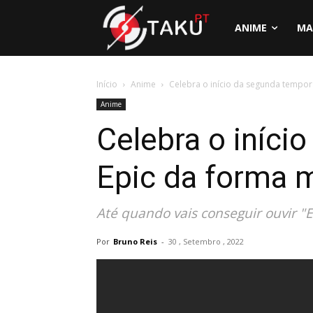
ANIME
MA
Início
Anime
Celebra o início da segunda tempor
Anime
Celebra o iníc
Epic da forma m
Até quando vais conseguir ouvir "
Por
Bruno Reis
-
30 , Setembro , 2022