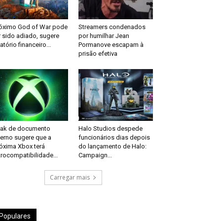
óximo God of War pode
Streamers condenados
r sido adiado, sugere
por humilhar Jean
latório financeiro...
Pormanove escapam à
prisão efetiva
ak de documento
Halo Studios despede
terno sugere que a
funcionários dias depois
óxima Xbox terá
do lançamento de Halo:
trocompatibilidade...
Campaign...
Carregar mais
Populares