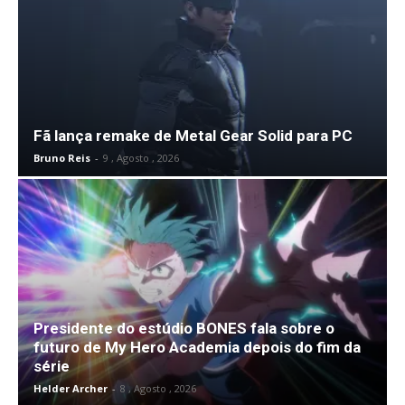
Fã lança remake de Metal Gear Solid para PC
Bruno Reis
-
9 , Agosto , 2026
Presidente do estúdio BONES fala sobre o
futuro de My Hero Academia depois do fim da
série
Helder Archer
-
8 , Agosto , 2026