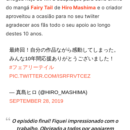
do mangá
Fairy Tail
de
Hiro Mashima
e o criador
aproveitou a ocasião para no seu twiiter
agradecer aos fãs todo o seu apoio ao longo
destes 10 anos.
最終回！自分の作品ながら感動してしまった。
みんな10年間応援ありがとうございました！
#フェアリーテイル
PIC.TWITTER.COM/ISRFRVTCEZ
— 真島ヒロ (@HIRO_MASHIMA)
SEPTEMBER 28, 2019
O episódio final! Fiquei impressionado com o
trabalho. Obrigado a todos por apoiarem