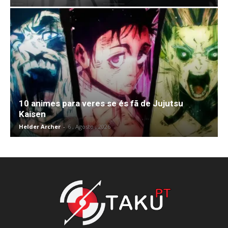
10 animes para veres se és fã de Jujutsu
Kaisen
Helder Archer
-
6 , Agosto , 2026