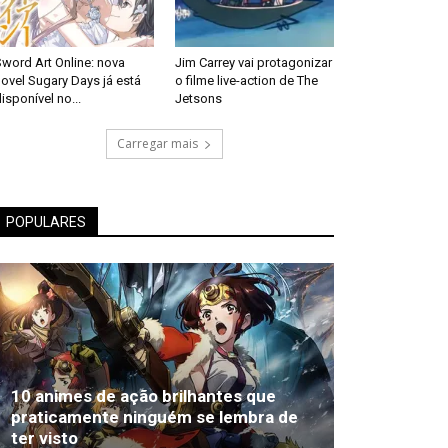
word Art Online: nova
Jim Carrey vai protagonizar
ovel Sugary Days já está
o filme live-action de The
isponível no...
Jetsons
Carregar mais
POPULARES
10 animes de ação brilhantes que
praticamente ninguém se lembra de
ter visto