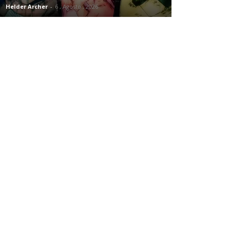
Helder Archer
-
6 , Agosto , 2026