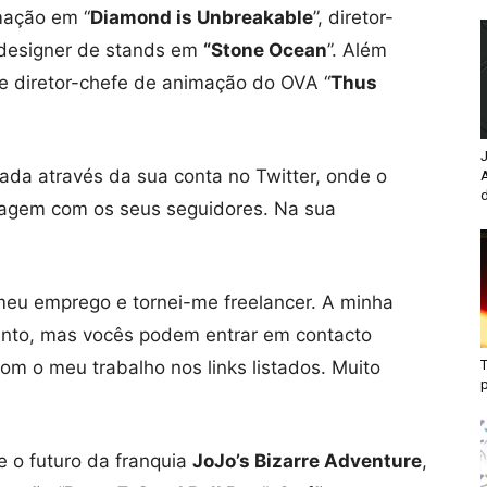
imação em “
Diamond is Unbreakable
”, diretor-
 designer de stands em
“Stone Ocean
”. Além
 e diretor-chefe de animação do OVA “
Thus
J
ada através da sua conta no Twitter, onde o
d
sagem com os seus seguidores. Na sua
 meu emprego e tornei-me freelancer. A minha
nto, mas vocês podem entrar em contacto
om o meu trabalho nos links listados. Muito
T
e o futuro da franquia
JoJo’s Bizarre Adventure
,