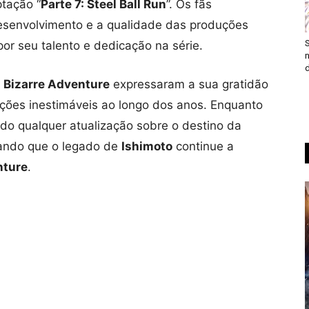
ptação “
Parte 7: Steel Ball Run
”. Os fãs
desenvolvimento e a qualidade das produções
S
or seu talento e dedicação na série.
n
d
s Bizarre Adventure
expressaram a sua gratidão
ções inestimáveis ​​ao longo dos anos. Enquanto
o qualquer atualização sobre o destino da
rando que o legado de
Ishimoto
continue a
nture
.