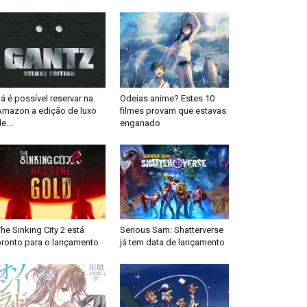
á é possível reservar na
Odeias anime? Estes 10
Amazon a edição de luxo
filmes provam que estavas
e...
enganado
he Sinking City 2 está
Serious Sam: Shatterverse
pronto para o lançamento
já tem data de lançamento