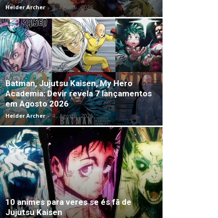
Helder Archer
-
5 , Agosto , 2026
Batman, Jujutsu Kaisen, My Hero
Academia: Devir revela 7 lançamentos
em Agosto 2026
Helder Archer
-
4 , Agosto , 2026
10 animes para veres se és fã de
Jujutsu Kaisen