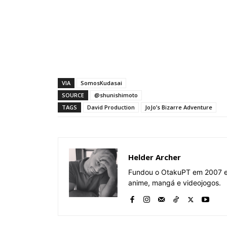
VIA
SomosKudasai
SOURCE
@shunishimoto
TAGS
David Production
JoJo’s Bizarre Adventure
Helder Archer
Fundou o OtakuPT em 2007 e 
anime, mangá e videojogos.