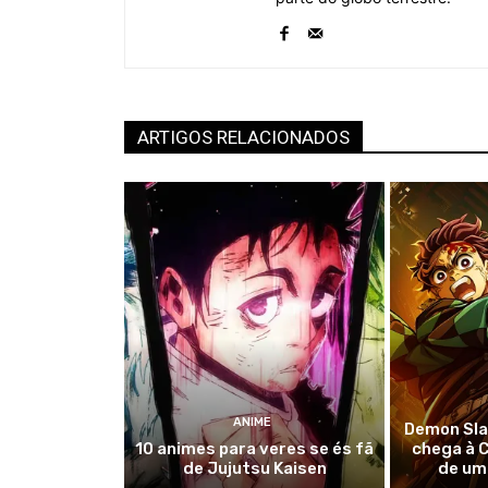
ARTIGOS RELACIONADOS
ANIME
Demon Slay
10 animes para veres se és fã
chega à C
de Jujutsu Kaisen
de um