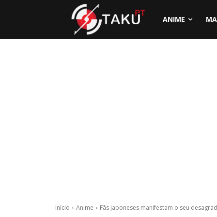
ANIME
MA
Início
Anime
Fãs japoneses manifestam o seu desagrado