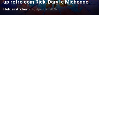
up retro com Rick, Daryl e Michonne
Helder Archer
-
4 , Agosto , 2026