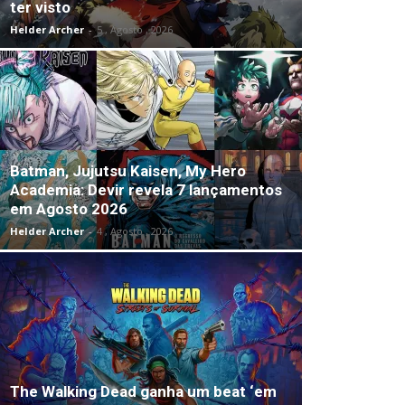
ter visto
Helder Archer
-
5 , Agosto , 2026
Batman, Jujutsu Kaisen, My Hero
Academia: Devir revela 7 lançamentos
em Agosto 2026
Helder Archer
-
4 , Agosto , 2026
The Walking Dead ganha um beat ‘em