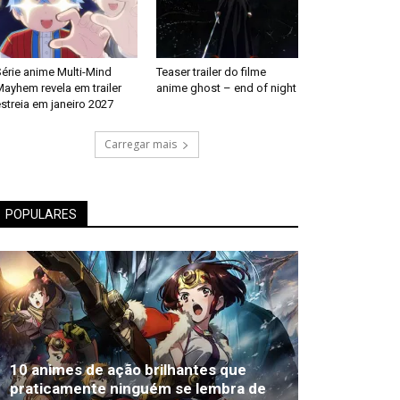
érie anime Multi-Mind
Teaser trailer do filme
ayhem revela em trailer
anime ghost – end of night
streia em janeiro 2027
Carregar mais
POPULARES
10 animes de ação brilhantes que
praticamente ninguém se lembra de