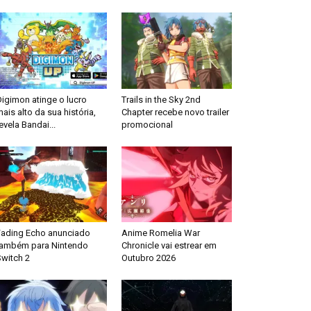
igimon atinge o lucro
Trails in the Sky 2nd
ais alto da sua história,
Chapter recebe novo trailer
evela Bandai...
promocional
Fading Echo anunciado
Anime Romelia War
também para Nintendo
Chronicle vai estrear em
Switch 2
Outubro 2026