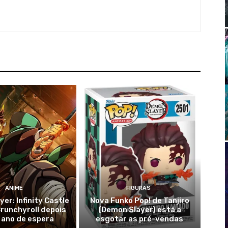
ANIME
FIGURAS
er: Infinity Castle
Nova Funko Pop! de Tanjiro
runchyroll depois
(Demon Slayer) está a
 ano de espera
esgotar as pré-vendas