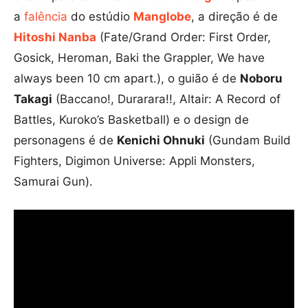
a
falência
do estúdio
Manglobe
, a direção é de
Hitoshi Nanba
(Fate/Grand Order: First Order,
Gosick, Heroman, Baki the Grappler, We have
always been 10 cm apart.), o guião é de
Noboru
Takagi
(Baccano!, Durarara!!, Altair: A Record of
Battles, Kuroko’s Basketball) e o design de
personagens é de
Kenichi Ohnuki
(Gundam Build
Fighters, Digimon Universe: Appli Monsters,
Samurai Gun).