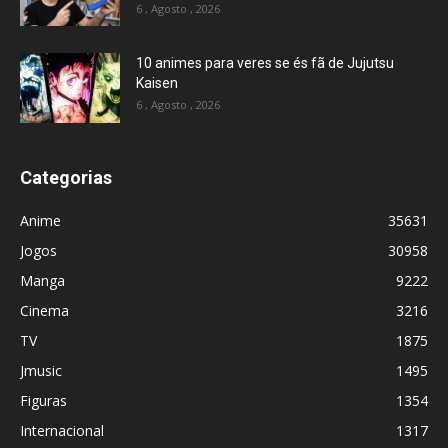
6 , Agosto , 2026
10 animes para veres se és fã de Jujutsu
Kaisen
6 , Agosto , 2026
Categorias
Anime
35631
Jogos
30958
Manga
9222
Cinema
3216
TV
1875
Jmusic
1495
Figuras
1354
Internacional
1317