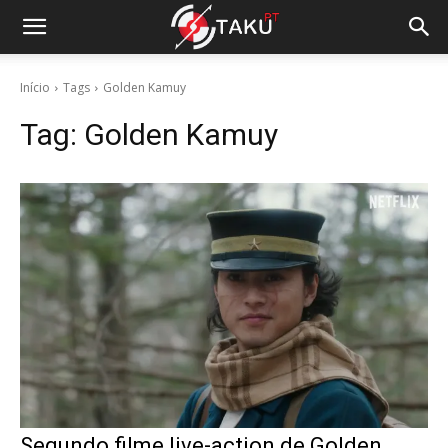
Início
Tags
Golden Kamuy
Tag:
Golden Kamuy
Segundo filme live-action de Golden