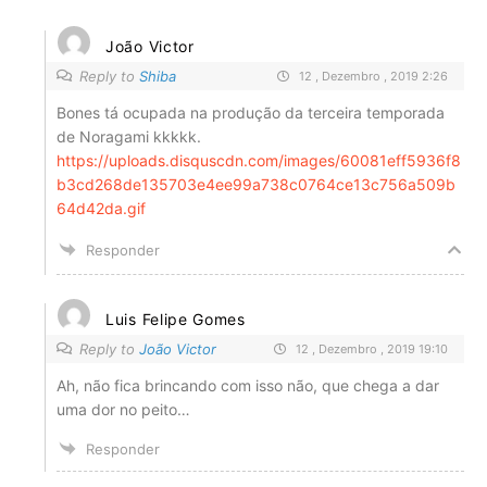
João Victor
Reply to
Shiba
12 , Dezembro , 2019 2:26
Bones tá ocupada na produção da terceira temporada
de Noragami kkkkk.
https://uploads.disquscdn.com/images/60081eff5936f8
b3cd268de135703e4ee99a738c0764ce13c756a509b
64d42da.gif
Responder
Luis Felipe Gomes
Reply to
João Victor
12 , Dezembro , 2019 19:10
Ah, não fica brincando com isso não, que chega a dar
uma dor no peito…
Responder