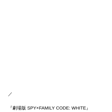
／
『劇場版 SPY×FAMILY CODE: WHITE』