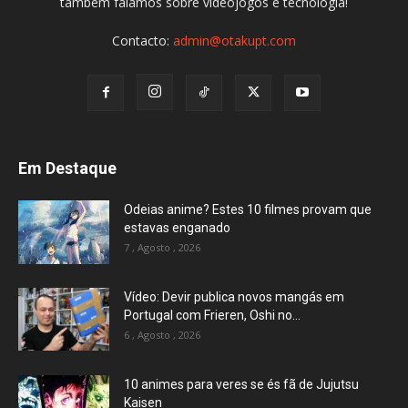
também falamos sobre videojogos e tecnologia!
Contacto:
admin@otakupt.com
Em Destaque
Odeias anime? Estes 10 filmes provam que
estavas enganado
7 , Agosto , 2026
Vídeo: Devir publica novos mangás em
Portugal com Frieren, Oshi no...
6 , Agosto , 2026
10 animes para veres se és fã de Jujutsu
Kaisen