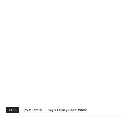
TAGS
Spy x Family
Spy x Family Code: White