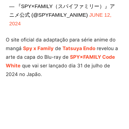
— 『SPY×FAMILY（スパイファミリー）』ア
ニメ公式 (@SPYFAMILY_ANIME)
JUNE 12,
2024
O site oficial da adaptação para série anime do
mangá
Spy x Family
de
Tatsuya Endo
revelou a
arte da capa do Blu-ray de
SPY×FAMILY Code
White
que vai ser lançado dia 31 de julho de
2024 no Japão.