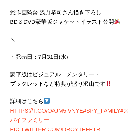
総作画監督 浅野恭司さん描き下ろし
BD＆DVD豪華版ジャケットイラスト公開
＼
・発売日：7月31日(水)
豪華版はビジュアルコメンタリー・
ブックレットなど特典が盛り沢山です
詳細はこちら
HTTPS://T.CO/OAJM5IVNYE
#SPY_FAMILY
#ス
パイファミリー
PIC.TWITTER.COM/DROYTPFPTR