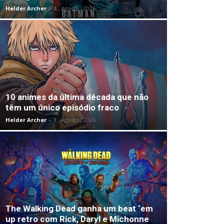
Helder Archer
-
4 , Agosto , 2026
10 animes da última década que não
têm um único episódio fraco
Helder Archer
-
3 , Agosto , 2026
The Walking Dead ganha um beat ‘em
up retro com Rick, Daryl e Michonne