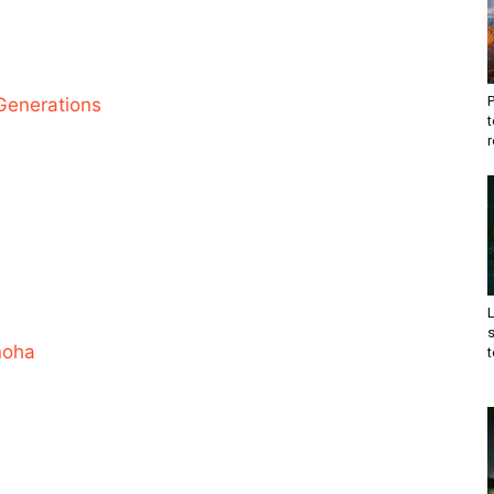
Generations
t
r
noha
t