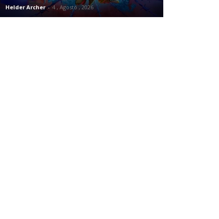
Helder Archer
-
4 , Agosto , 2026