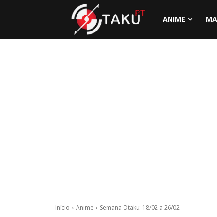
ANIME
MA
Início
Anime
Semana Otaku: 18/02 a 26/02