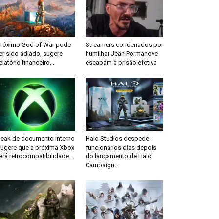
Próximo God of War pode
Streamers condenados por
er sido adiado, sugere
humilhar Jean Pormanove
elatório financeiro...
escapam à prisão efetiva
Leak de documento interno
Halo Studios despede
sugere que a próxima Xbox
funcionários dias depois
erá retrocompatibilidade...
do lançamento de Halo:
Campaign...