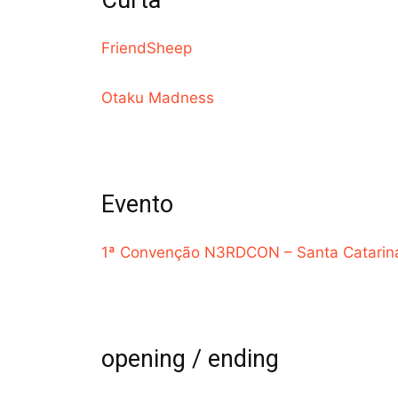
Curta
FriendSheep
Otaku Madness
Evento
1ª Convenção N3RDCON – Santa Catarina 
opening / ending