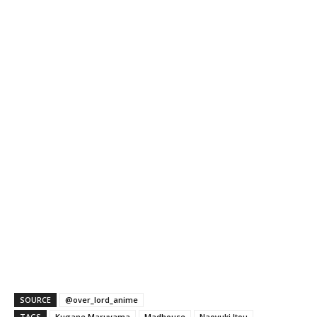
SOURCE
@over_lord_anime
TAGS
Kugane Maruyama
Madhouse
Naoyuki Itou