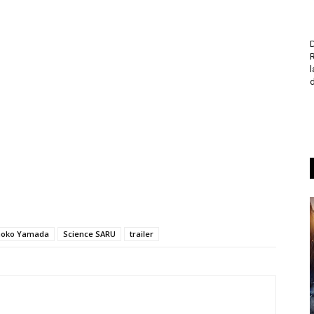
D
d
oko Yamada
Science SARU
trailer