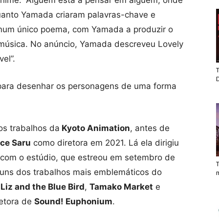
quanto Yamada criaram palavras-chave e
s num único poema, com Yamada a produzir o
música. No anúncio, Yamada descreveu Lovely
el”.
T
ara desenhar os personagens de uma forma
os trabalhos da
Kyoto Animation
, antes de
ce Saru
como diretora em 2021. Lá ela dirigiu
o com o estúdio, que estreou em setembro de
T
alguns dos trabalhos mais emblemáticos do
,
Liz and the Blue Bird
,
Tamako Market
e
retora de
Sound! Euphonium
.