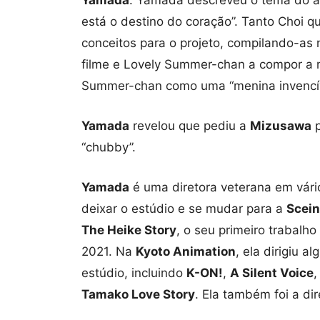
está o destino do coração”. Tanto Choi 
conceitos para o projeto, compilando-a
filme e Lovely Summer-chan a compor a 
Summer-chan como uma “menina invencív
Yamada
revelou que pediu a
Mizusawa
p
“chubby”.
Yamada
é uma diretora veterana em vári
deixar o estúdio e se mudar para a
Scein
The Heike Story
, o seu primeiro trabalh
2021. Na
Kyoto Animation
, ela dirigiu 
estúdio, incluindo
K-ON!
,
A Silent Voice
Tamako Love Story
. Ela também foi a di