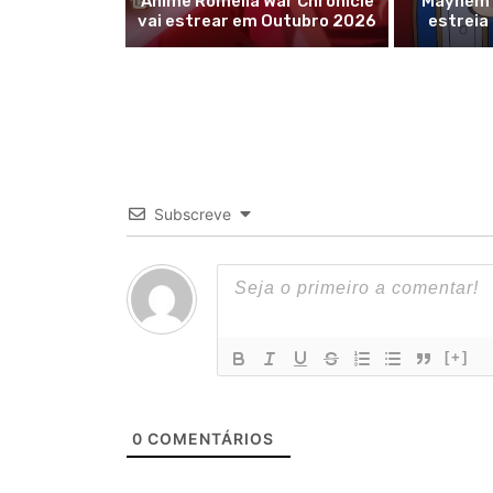
Anime Romelia War Chronicle
Mayhem r
vai estrear em Outubro 2026
estreia
Subscreve
[+]
0
COMENTÁRIOS