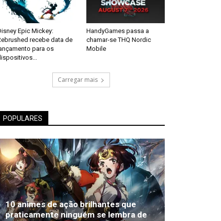
isney Epic Mickey:
HandyGames passa a
Rebrushed recebe data de
chamar-se THQ Nordic
lançamento para os
Mobile
ispositivos...
Carregar mais
POPULARES
10 animes de ação brilhantes que
praticamente ninguém se lembra de