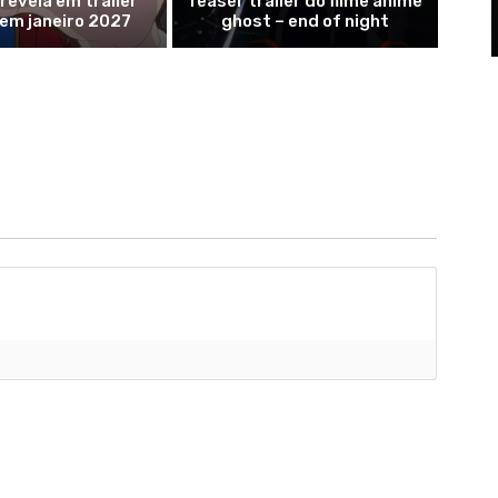
evela em trailer
Teaser trailer do filme anime
 em janeiro 2027
ghost – end of night