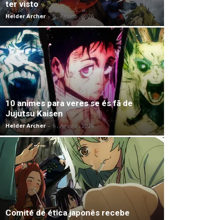
ter visto
Helder Archer
-
5 , Agosto , 2026
10 animes para veres se és fã de
Jujutsu Kaisen
Helder Archer
-
6 , Agosto , 2026
Comité de ética japonês recebe