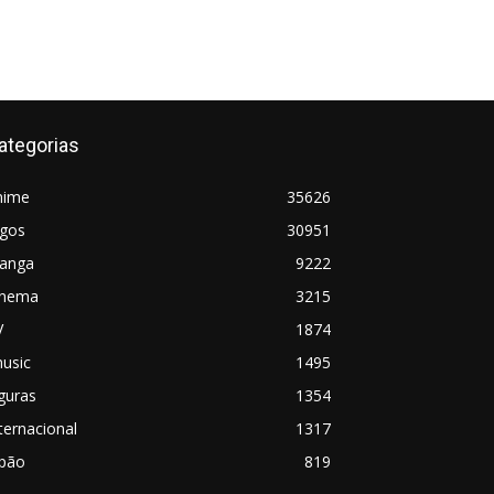
ategorias
nime
35626
ogos
30951
anga
9222
inema
3215
V
1874
usic
1495
guras
1354
ternacional
1317
apão
819