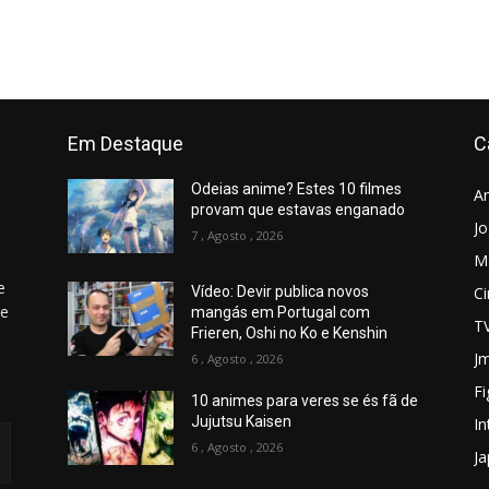
Em Destaque
C
Odeias anime? Estes 10 filmes
A
provam que estavas enganado
J
7 , Agosto , 2026
M
e
C
Vídeo: Devir publica novos
 e
mangás em Portugal com
T
Frieren, Oshi no Ko e Kenshin
Jm
6 , Agosto , 2026
Fi
10 animes para veres se és fã de
Jujutsu Kaisen
In
6 , Agosto , 2026
J