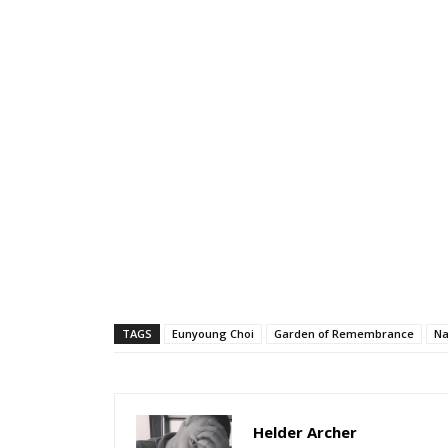
TAGS
Eunyoung Choi
Garden of Remembrance
Na
Helder Archer