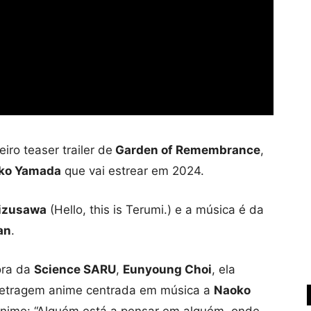
iro teaser trailer de
Garden of Remembrance
,
ko Yamada
que vai estrear em 2024.
izusawa
(Hello, this is Terumi.) e a música é da
an
.
ora da
Science SARU
,
Eunyoung Choi
, ela
-metragem anime centrada em música a
Naoko
nime: “Alguém está a pensar em alguém, onde