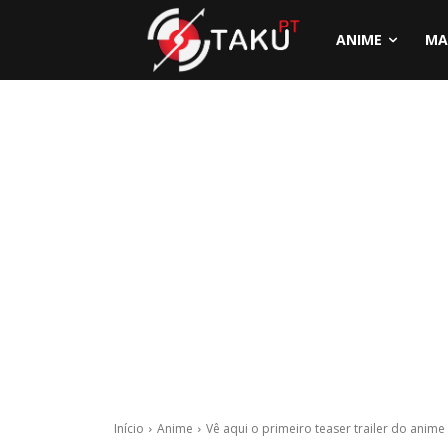
ANIME
MA
Início
Anime
Vê aqui o primeiro teaser trailer do ani