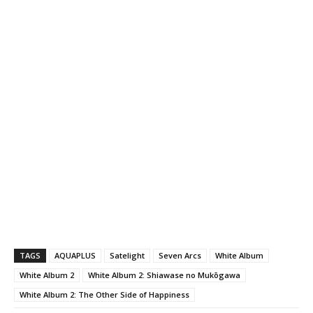
TAGS
AQUAPLUS
Satelight
Seven Arcs
White Album
White Album 2
White Album 2: Shiawase no Mukōgawa
White Album 2: The Other Side of Happiness