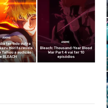
ANIME
ANIME
dia ter tido outra
kazu Morita revela
Bleach: Thousand-Year Blood
 falhou a audição
War Part 4 vai ter 10
e BLEACH
episódios