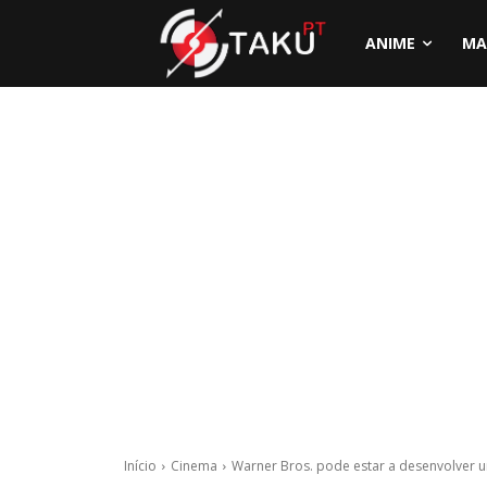
ANIME
MA
Início
Cinema
Warner Bros. pode estar a desenvolver um