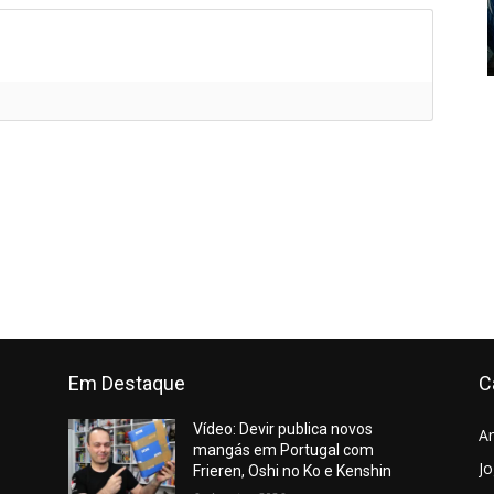
Em Destaque
C
Vídeo: Devir publica novos
A
mangás em Portugal com
J
Frieren, Oshi no Ko e Kenshin