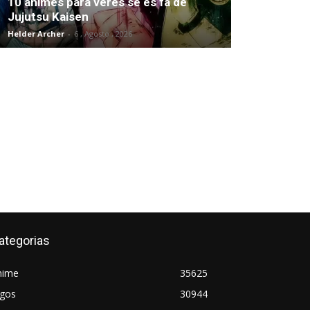
10 animes para veres se és fã de
Jujutsu Kaisen
Helder Archer
-
6 , Agosto , 2026
ategorias
nime
35625
ogos
30944