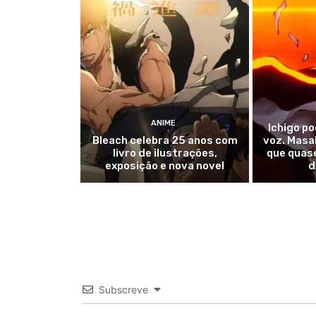
ANIME
Ichigo po
Bleach celebra 25 anos com
voz. Masa
livro de ilustrações,
que quase
exposição e nova novel
d
Subscreve