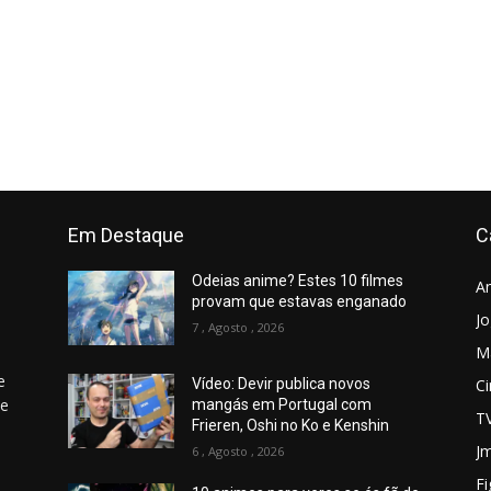
Em Destaque
C
Odeias anime? Estes 10 filmes
A
provam que estavas enganado
J
7 , Agosto , 2026
M
e
C
Vídeo: Devir publica novos
 e
mangás em Portugal com
T
Frieren, Oshi no Ko e Kenshin
Jm
6 , Agosto , 2026
Fi