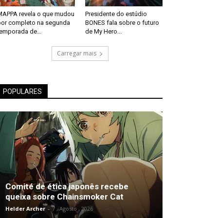
MAPPA revela o que mudou
Presidente do estúdio
por completo na segunda
BONES fala sobre o futuro
temporada de...
de My Hero...
Carregar mais
POPULARES
Comité de ética japonês recebe
queixa sobre Chainsmoker Cat
Helder Archer
-
7 , Agosto , 2026