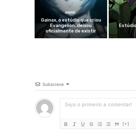
ANIME
Gainax, o estúdio que criou
Evangelion, deixou
Estúdio
oficialmente de existir
Subscreve
[+]