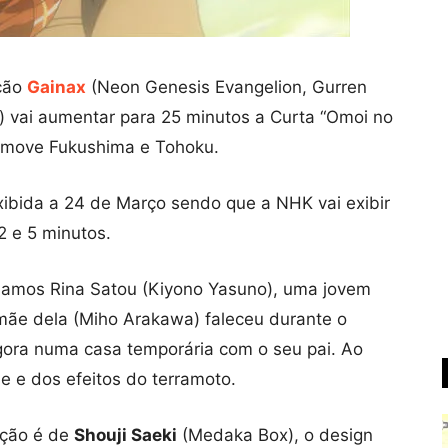
ção
Gainax
(Neon Genesis Evangelion, Gurren
t) vai aumentar para 25 minutos a Curta “Omoi no
romove Fukushima e Tohoku.
xibida a 24 de Março sendo que a NHK vai exibir
2 e 5 minutos.
hamos Rina Satou (Kiyono Yasuno), uma jovem
mãe dela (Miho Arakawa) faleceu durante o
agora numa casa temporária com o seu pai. Ao
e e dos efeitos do terramoto.
reção é de
Shouji Saeki
(Medaka Box), o design