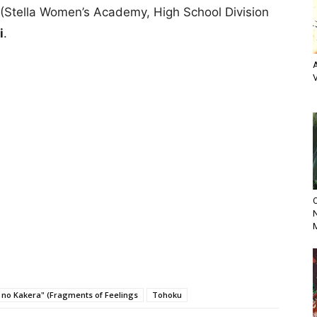
(Stella Women’s Academy, High School Division
i
.
V
O
N
no Kakera" (Fragments of Feelings
Tohoku