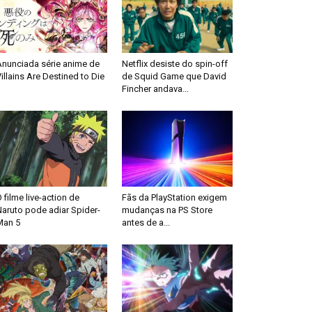
Anunciada série anime de
Netflix desiste do spin-off
illains Are Destined to Die
de Squid Game que David
Fincher andava...
 filme live-action de
Fãs da PlayStation exigem
aruto pode adiar Spider-
mudanças na PS Store
Man 5
antes de a...