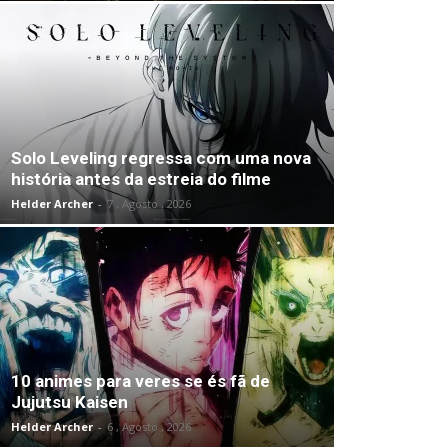
Solo Leveling regressa com uma nova
história antes da estreia do filme
Helder Archer
-
7 , Agosto , 2026
10 animes para veres se és fã de
Jujutsu Kaisen
Helder Archer
-
6 , Agosto , 2026