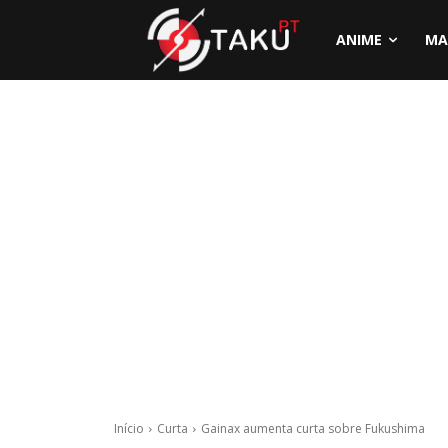
ANIME
MA
Início
Curta
Gainax aumenta curta sobre Fukushima