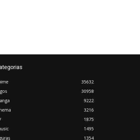
ategorias
nime
35632
ogos
30958
anga
9222
inema
3216
V
1875
usic
1495
guras
1354