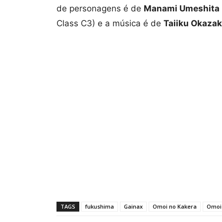
de personagens é de
Manami Umeshita
Class C3) e a música é de
Taiiku Okazak
TAGS
fukushima
Gainax
Omoi no Kakera
Omoi 