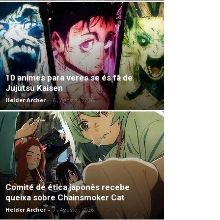
10 animes para veres se és fã de
Jujutsu Kaisen
Helder Archer
-
6 , Agosto , 2026
Comité de ética japonês recebe
queixa sobre Chainsmoker Cat
Helder Archer
-
7 , Agosto , 2026