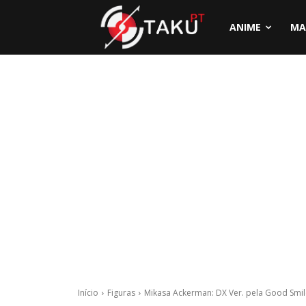
ANIME
MA
Início
Figuras
Mikasa Ackerman: DX Ver. pela Good Sm