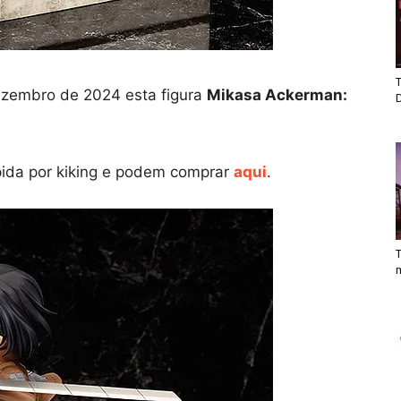
T
ezembro de 2024 esta figura
Mikasa Ackerman:
lpida por kiking e podem comprar
aqui
.
T