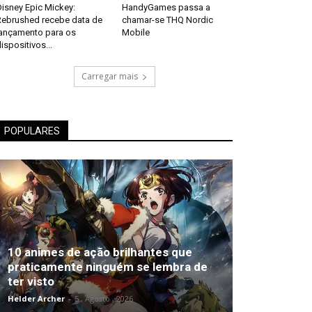
isney Epic Mickey:
HandyGames passa a
Rebrushed recebe data de
chamar-se THQ Nordic
lançamento para os
Mobile
ispositivos...
Carregar mais
POPULARES
10 animes de ação brilhantes que
praticamente ninguém se lembra de
ter visto
Helder Archer
-
5 , Agosto , 2026