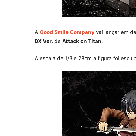
A
Good Smile Company
vai lançar em d
DX Ver.
de
Attack on Titan
.
À escala de 1/8 e 28cm a figura foi escu