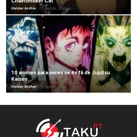
Chainsmoker Cat
Helder Archer
-
7 , Agosto , 2026
10 animes para veres se és fã de Jujutsu
Kaisen
Helder Archer
-
6 , Agosto , 2026