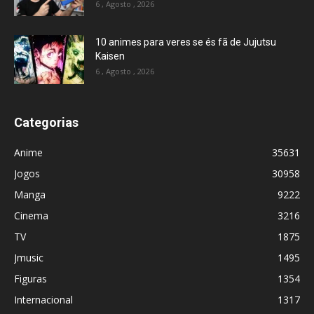
6 , Agosto , 2026
10 animes para veres se és fã de Jujutsu
Kaisen
6 , Agosto , 2026
Categorias
Anime
35631
Jogos
30958
Manga
9222
Cinema
3216
TV
1875
Jmusic
1495
Figuras
1354
Internacional
1317