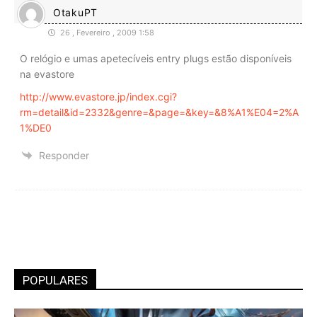
OtakuPT
26 , Fevereiro , 2009 1:58
O relógio e umas apetecíveis entry plugs estão disponíveis
na evastore
http://www.evastore.jp/index.cgi?
rm=detail&id=2332&genre=&page=&key=&8%A1%E04=2%A
1%DE0
Responder
POPULARES