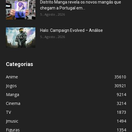
Distrito Manga revela os novos mangás que
chegam a Portugal em...
5 , Agosto , 2026
Halo: Campaign Evolved – Análise
5 , Agosto , 2026
Categorias
Anime
35610
Jogos
30921
Manga
9214
Cinema
3214
TV
1873
Jmusic
1494
Figuras
1354