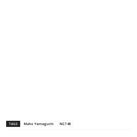
TAGS
Maho Yamaguchi
NGT48