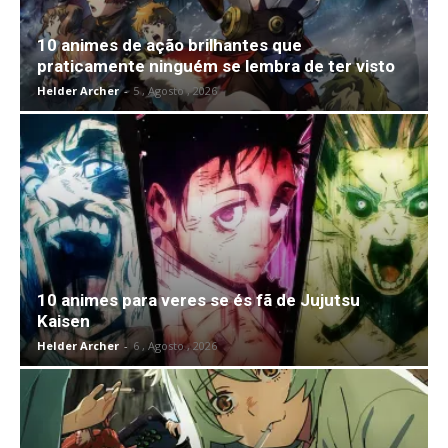
10 animes de ação brilhantes que
praticamente ninguém se lembra de ter visto
Helder Archer
-
5 , Agosto , 2026
10 animes para veres se és fã de Jujutsu
Kaisen
Helder Archer
-
6 , Agosto , 2026