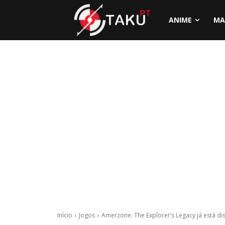
ANIME
MA
Início
Jogos
Amerzone: The Explorer’s Legacy já está di