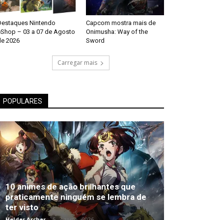
Destaques Nintendo
Capcom mostra mais de
eShop – 03 a 07 de Agosto
Onimusha: Way of the
de 2026
Sword
Carregar mais
POPULARES
10 animes de ação brilhantes que
praticamente ninguém se lembra de
ter visto
Helder Archer
-
5 , Agosto , 2026