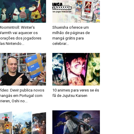
oomintroll: Winter’s
Shueisha oferece um
Warmth vai aquecer os
milhão de páginas de
corações dos jogadores
mangá grátis para
as Nintendo...
celebrar...
ídeo: Devir publica novos
10 animes para veres se és
mangás em Portugal com
fã de Jujutsu Kaisen
rieren, Oshi no...