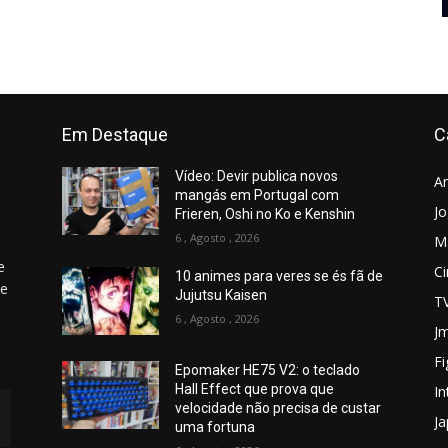
Em Destaque
C
Vídeo: Devir publica novos
A
mangás em Portugal com
J
Frieren, Oshi no Ko e Kenshin
6 , Agosto , 2026
M
e
C
10 animes para veres se és fã de
 e
Jujutsu Kaisen
T
6 , Agosto , 2026
Jm
Fi
Epomaker HE75 V2: o teclado
Hall Effect que prova que
In
velocidade não precisa de custar
J
uma fortuna