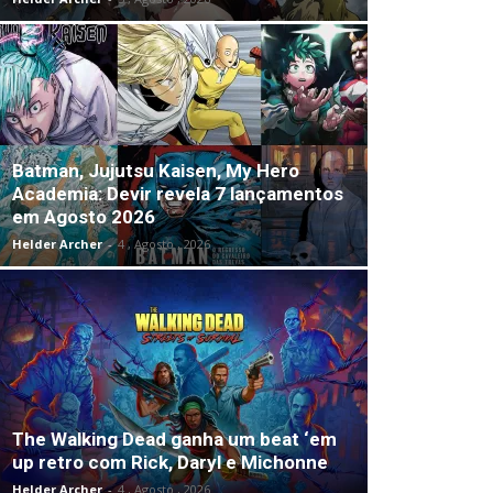
Batman, Jujutsu Kaisen, My Hero
Academia: Devir revela 7 lançamentos
em Agosto 2026
Helder Archer
-
4 , Agosto , 2026
The Walking Dead ganha um beat ‘em
up retro com Rick, Daryl e Michonne
Helder Archer
-
4 , Agosto , 2026