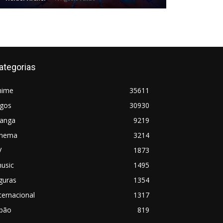
ategorias
nime
35611
ogos
30930
anga
9219
inema
3214
V
1873
usic
1495
guras
1354
ternacional
1317
apão
819