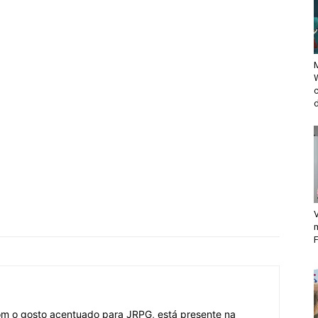
M
d
V
F
om o gosto acentuado para JRPG, está presente na