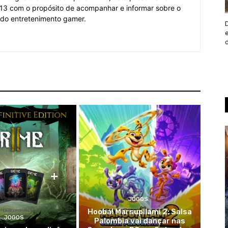
3 com o propósito de acompanhar e informar sobre o
 do entretenimento gamer.
JOGOS
Hooba! Marsupilami 2: Salsa
JOGOS
Palombia vai dançar nas