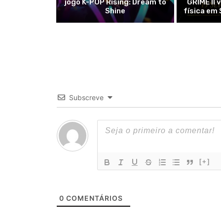
jogo K-POP Rising: Dream to
GRIME II 
Shine
física em
Subscreve
[+]
0
COMENTÁRIOS