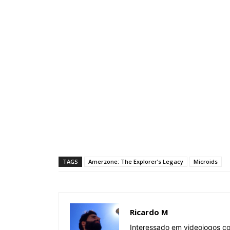
TAGS
Amerzone: The Explorer’s Legacy
Microids
Ricardo M
Interessado em videojogos c