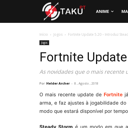
ANIME
MA
Início
Jogos
Fortnite Update 5.20 – Introduz Stea
Jogos
Fortnite Update
As novidades que o mais recente u
Por
Helder Archer
-
8 , Agosto , 2018
O mais recente update de
Fortnite
já
arma, e faz ajustes à jogabilidade do
modo que estará disponível por tempo
Steady Storm
é um modo em que a t