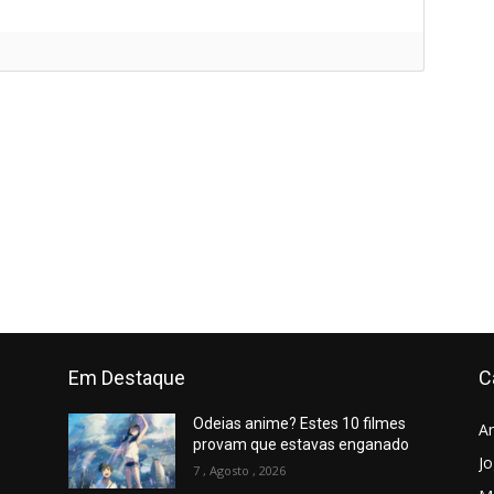
]
Em Destaque
C
Odeias anime? Estes 10 filmes
A
provam que estavas enganado
J
7 , Agosto , 2026