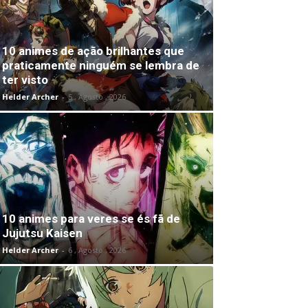
10 animes de ação brilhantes que
praticamente ninguém se lembra de
ter visto
Helder Archer
-
5 , Agosto , 2026
10 animes para veres se és fã de
Jujutsu Kaisen
Helder Archer
-
6 , Agosto , 2026