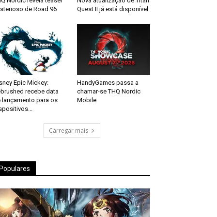
Q Nordic revela teaser
Nova atualização de Titan
sterioso de Road 96
Quest II já está disponível
sney Epic Mickey:
HandyGames passa a
brushed recebe data
chamar-se THQ Nordic
 lançamento para os
Mobile
spositivos...
Carregar mais
Populares