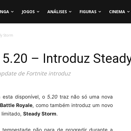
NGA
JOGOS
ANÁLISES
FIGURAS
CINEMA
dy Storm
 5.20 – Introduz Stead
pdate de Fortnite introduz
 esta disponível, o
5.20
traz não só uma nova
Battle Royale
, como também introduz um novo
 limitado,
Steady Storm
.
empestade não para de progredir durante a