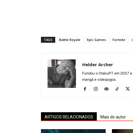
TAGS
Battle Royale
Epic Games
Fortnite
Helder Archer
Fundou o OtakuPT em 2007 e de
mangá e videojogos.
ARTIGOS RELACIONADOS
Mais do autor