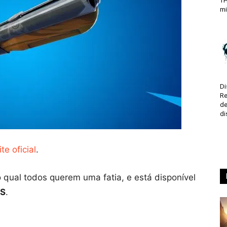
TH
mi
Di
Re
de
di
ite oficial
.
qual todos querem uma fatia, e está disponível
OS
.