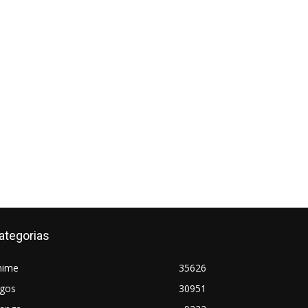
ategorias
nime
35626
ogos
30951