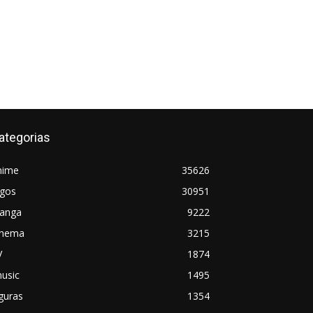
ategorias
nime
35626
ogos
30951
anga
9222
inema
3215
V
1874
usic
1495
guras
1354