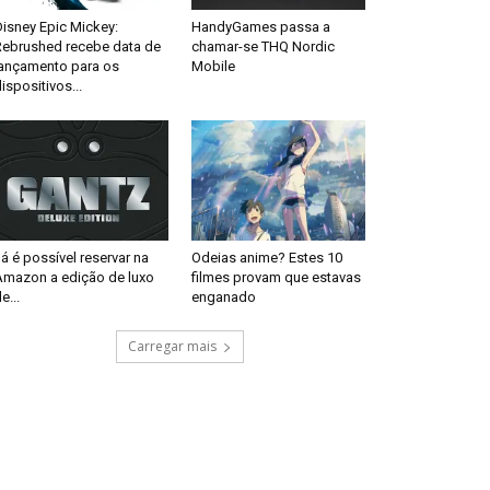
isney Epic Mickey:
HandyGames passa a
Rebrushed recebe data de
chamar-se THQ Nordic
lançamento para os
Mobile
ispositivos...
á é possível reservar na
Odeias anime? Estes 10
Amazon a edição de luxo
filmes provam que estavas
e...
enganado
Carregar mais