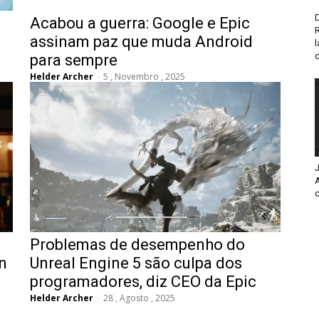
D
Acabou a guerra: Google e Epic
assinam paz que muda Android
d
para sempre
Helder Archer
-
5 , Novembro , 2025
J
d
Problemas de desempenho do
n
Unreal Engine 5 são culpa dos
programadores, diz CEO da Epic
Helder Archer
-
28 , Agosto , 2025