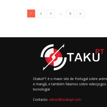
...
1
2
3
8
OtakuPT é o maior site de Portugal sobre anim
e mangá, e também falamos sobre videojogos
tecnologia!
Contacto:
admin@otakupt.com