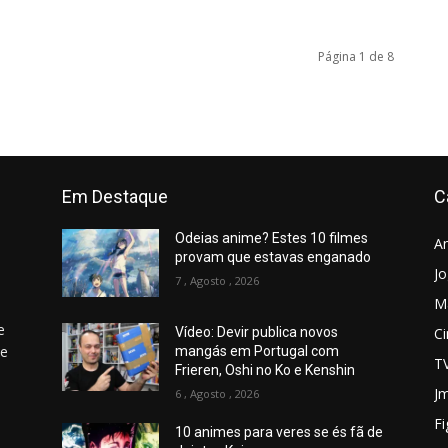
Página 1 de 8
Em Destaque
C
Odeias anime? Estes 10 filmes
A
provam que estavas enganado
J
7 , Agosto , 2026
M
e
C
Vídeo: Devir publica novos
 e
mangás em Portugal com
T
Frieren, Oshi no Ko e Kenshin
Jm
6 , Agosto , 2026
Fi
10 animes para veres se és fã de