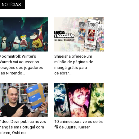
NOTÍCIAS
oomintroll: Winter’s
Shueisha oferece um
Warmth vai aquecer os
milhão de páginas de
corações dos jogadores
mangá grátis para
as Nintendo...
celebrar...
ídeo: Devir publica novos
10 animes para veres se és
mangás em Portugal com
fã de Jujutsu Kaisen
rieren, Oshi no...