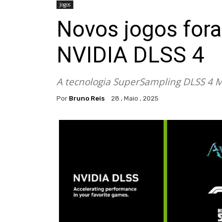
Jogos
Novos jogos fora
NVIDIA DLSS 4
A tecnologia SuperSampling DLSS 4 M
Por
Bruno Reis
28 , Maio , 2025