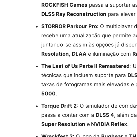
ROCKFISH Games
passa a suportar a
DLSS Ray Reconstruction
para elevar 
STORROR Parkour Pro:
O multiplayer 
recebe uma atualização que permite ao
juntando-se assim às opções já dispo
Resolution
,
DLAA
e iluminação com
R
The Last of Us Parte II Remastered
: 
técnicas que incluem suporte para
DLS
taxas de fotogramas mais elevadas e 
5000
.
Torque Drift 2
: O simulador de corrid
passa a contar com a
DLSS 4
, além d
Super Resolution
e
NVIDIA Reflex
.
Wreckfest 2
: O jogo da
Bugbear
e
TH