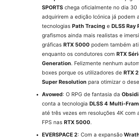
SPORTS
chega oficialmente no dia 30
adquirirem a edição Icónica já podem a
tecnologias
Path Tracing
e
DLSS Ray 
grafismos ainda mais realistas e imer
gráficas
RTX 5000
podem também ati
enquanto os condutores com
RTX Sér
Generation
. Felizmente nenhum automo
boxes porque os utilizadores de
RTX 
Super Resolution
para otimizar o des
Avowed
: O RPG de fantasia da
Obsidi
conta a tecnologia
DLSS 4
Multi-Fram
até três vezes em resoluções 4K com 
FPS nas
RTX 5000
.
EVERSPACE 2
: Com a expansão
Wrath