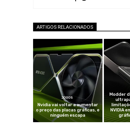
ARTIGOS RELACIONADOS
Modder d
JOGOS
ultrap
Nvidia vai voltar a aumentar
limitaçõ
o preço das placas gráficas, e
NVIDIA e
ninguém escapa
gráf