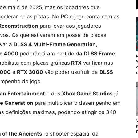
 de maio de 2025, mas os jogadores que
celerar pelas pistas. No
PC
o jogo conta com as
Reconstruction
para levar aos jogadores
sivos. Os que estiverem em posse de placas
var a
DLSS 4 Multi-Frame Generation
,
ie 4000
poderão tiram partido da
DLSS Frame
M
bilista com placas gráficas
RTX
vai ficar nas
2000
e
RTX 3000
vão poder usufruir da
DLSS
d
empenho do jogo.
an Entertainment
e dos
Xbox Game Studios
já
e Generation
para multiplicar o desempenho em
as definições máximas, podendo atingir os 340
V
F
 of the Ancients
, o shooter espacial da