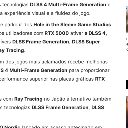
s tecnologias
DLSS 4 Multi-Frame Generation
e
a experiência visual e a fluidez do jogo.
de parkour dos
Hole in the Sleeve Game Studios
s utilizadores com
RTX 5000
ativar
a DLSS 4
,
níveis
DLSS Frame Generation
,
DLSS Super
ay Tracing
.
Um dos jogos mais aclamados recebe melhorias
S 4 Multi-Frame Generation
para proporcionar
performance superior nas placas gráficas
RTX
as com
Ray Tracing
no Japão alternativo também
as tecnologias
DLSS Frame Generation
,
DLSS
Q Nordic
lançado em acesso antecipado em