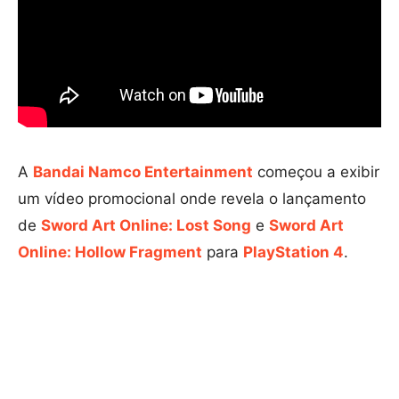
A
Bandai Namco Entertainment
começou a exibir
um vídeo promocional onde revela o lançamento
de
Sword Art Online: Lost Song
e
Sword Art
Online: Hollow Fragment
para
PlayStation 4
.