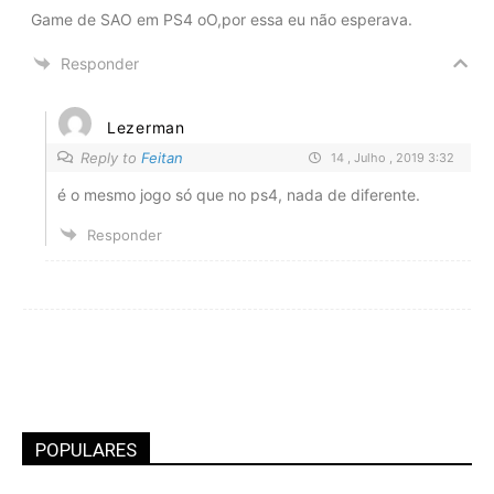
Game de SAO em PS4 oO,por essa eu não esperava.
Responder
Lezerman
Reply to
Feitan
14 , Julho , 2019 3:32
é o mesmo jogo só que no ps4, nada de diferente.
Responder
POPULARES