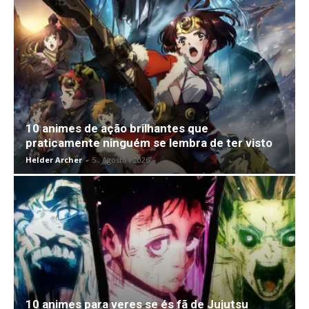
10 animes de ação brilhantes que
praticamente ninguém se lembra de ter visto
Helder Archer
-
5 , Agosto , 2026
10 animes para veres se és fã de Jujutsu