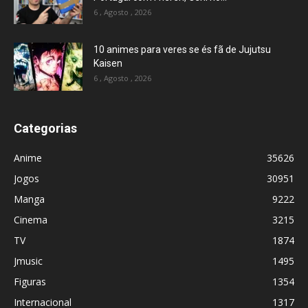
6 , Agosto , 2026
10 animes para veres se és fã de Jujutsu
Kaisen
6 , Agosto , 2026
Categorias
Anime
35626
Jogos
30951
Manga
9222
Cinema
3215
TV
1874
Jmusic
1495
Figuras
1354
Internacional
1317