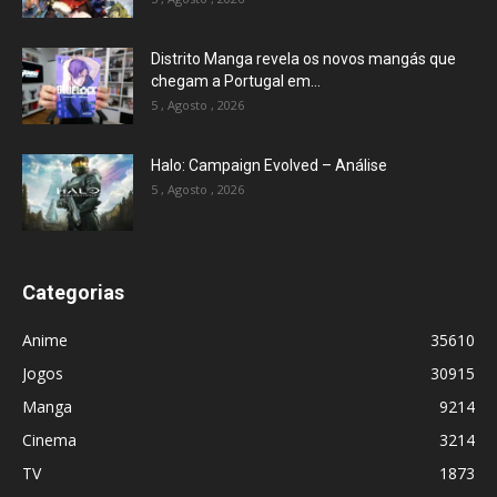
Distrito Manga revela os novos mangás que
chegam a Portugal em...
5 , Agosto , 2026
Halo: Campaign Evolved – Análise
5 , Agosto , 2026
Categorias
Anime
35610
Jogos
30915
Manga
9214
Cinema
3214
TV
1873