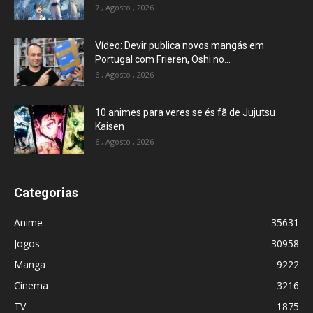
7 , Agosto , 2026
Vídeo: Devir publica novos mangás em
Portugal com Frieren, Oshi no...
6 , Agosto , 2026
10 animes para veres se és fã de Jujutsu
Kaisen
6 , Agosto , 2026
Categorias
Anime
35631
Jogos
30958
Manga
9222
Cinema
3216
TV
1875