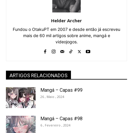
Helder Archer
Fundou o OtakuPT em 2007 e desde então já escreveu
mais de 60 mil artigos sobre anime, mangá e
videojogos.
ARTIGOS RELACIONADOS
Mangá – Capas #99
26 , Maio , 2024
Mangá – Capas #98
6 , Fevereiro , 2024