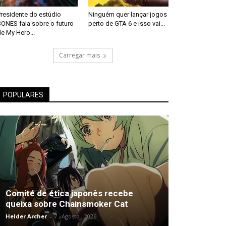
Presidente do estúdio
Ninguém quer lançar jogos
BONES fala sobre o futuro
perto de GTA 6 e isso vai...
e My Hero...
Carregar mais
POPULARES
Comité de ética japonês recebe
queixa sobre Chainsmoker Cat
Helder Archer
-
7 , Agosto , 2026