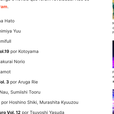
ram
.
a Hato
N
himiya Yuu
F
mifull
ol.19
por Kotoyama
akurai Norio
kamot
ol. 3
por Aruga Rie
a
 Nau, Sumiishi Tooru
) por Hoshino Shiki, Murashita Kyuuzou
ro Vol. 12
por Tsuyoshi Yasuda