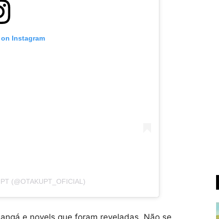
 on Instagram
UPT (@OTAKUPT_OFICIAL)
ngá e novels que foram reveladas. Não se