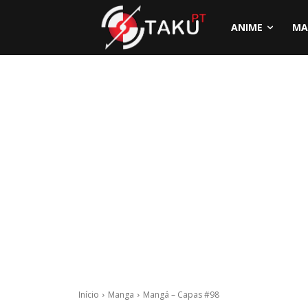
ANIME
MA
Início
Manga
Mangá – Capas #98