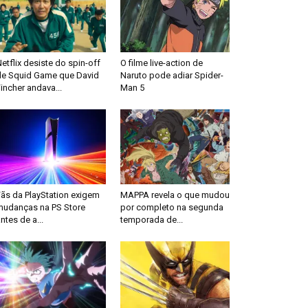
etflix desiste do spin-off
O filme live-action de
de Squid Game que David
Naruto pode adiar Spider-
incher andava...
Man 5
Fãs da PlayStation exigem
MAPPA revela o que mudou
mudanças na PS Store
por completo na segunda
ntes de a...
temporada de...