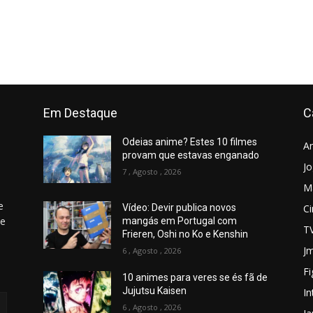
Em Destaque
C
Odeias anime? Estes 10 filmes
A
provam que estavas enganado
J
7 , Agosto , 2026
M
e
C
Vídeo: Devir publica novos
 e
mangás em Portugal com
T
Frieren, Oshi no Ko e Kenshin
Jm
6 , Agosto , 2026
Fi
10 animes para veres se és fã de
Jujutsu Kaisen
In
6 , Agosto , 2026