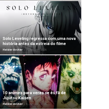
Solo Leveling regressa com uma nova
história antes da estreia do filme
Helder Archer
-
7 , Agosto , 2026
10 animes para veres se és fã de
Jujutsu Kaisen
Helder Archer
-
6 , Agosto , 2026