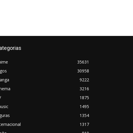
ategorias
nime
35631
ogos
30958
anga
9222
inema
3216
V
1875
usic
1495
guras
1354
ternacional
1317