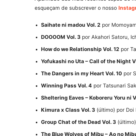
esqueçam de subscrever o nosso
Instag
Saihate ni madou Vol. 2
por Momoyam
DOOOOM Vol. 3
por Akahori Satoru, Ic
How do we Relationship Vol. 12
por Ta
Yofukashi no Uta – Call of the Night V
The Dangers in my Heart Vol. 10
por S
Winning Pass Vol. 4
por Tatsunari Sa
Sheltering Eaves – Koboreru Yoru ni V
Kimura x Class Vol. 3
(último) por Doi
Group Chat of the Dead Vol. 3
(último
The Blue Wolves of Mibu – Ao no Mibu