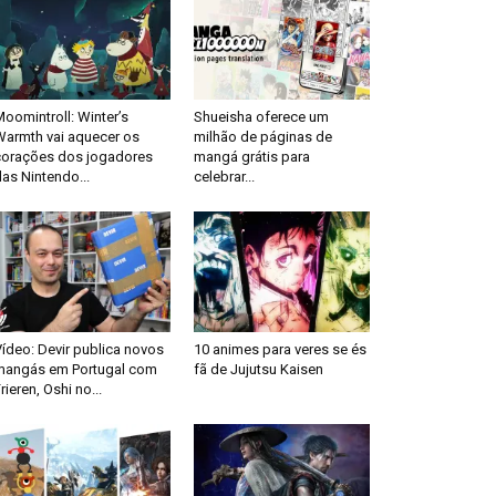
oomintroll: Winter’s
Shueisha oferece um
Warmth vai aquecer os
milhão de páginas de
corações dos jogadores
mangá grátis para
as Nintendo...
celebrar...
ídeo: Devir publica novos
10 animes para veres se és
mangás em Portugal com
fã de Jujutsu Kaisen
rieren, Oshi no...