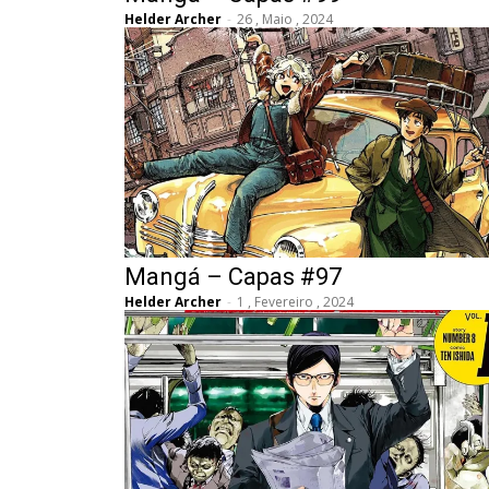
Helder Archer
-
26 , Maio , 2024
Mangá – Capas #97
Helder Archer
-
1 , Fevereiro , 2024