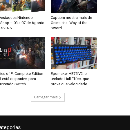
Destaques Nintendo
Capcom mostra mais de
eShop – 03 a 07 de Agosto
Onimusha: Way of the
de 2026
Sword
ies of P: Complete Edition
Epomaker HE75 V2: o
á está disponível para
teclado Hall Effect que
intendo Switch...
prova que velocidade...
Carregar mais
ategorias