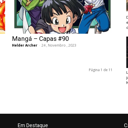
Mangá – Capas #90
Helder Archer
-
24 , Novembro , 2023
Página 1 de 11
L
j
N
Em Destaque
C