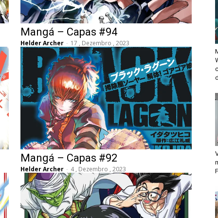
Mangá – Capas #94
Helder Archer
-
17 , Dezembro , 2023
M
d
V
Mangá – Capas #92
Helder Archer
-
4 , Dezembro , 2023
F