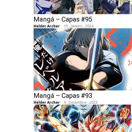
Mangá – Capas #95
Helder Archer
-
15 , Janeiro , 2024
Mangá – Capas #93
Helder Archer
-
9 , Dezembro , 2023