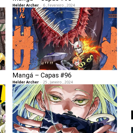
Helder Archer
-
6 , Fevereiro , 2024
Mangá – Capas #96
Helder Archer
-
25 , Janeiro , 2024