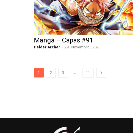
Mangá – Capas #91
Helder Archer
-
29 , Novembro , 2023
...
1
2
3
11