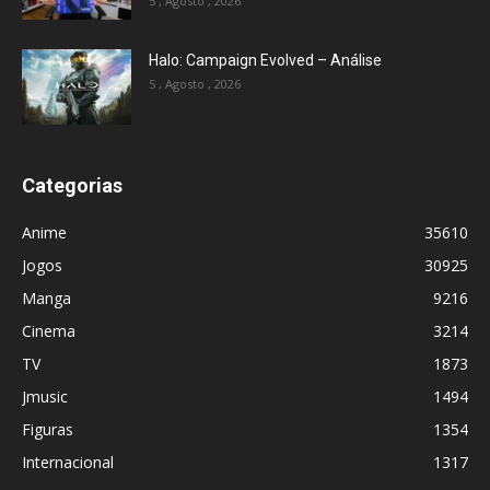
5 , Agosto , 2026
Halo: Campaign Evolved – Análise
5 , Agosto , 2026
Categorias
Anime
35610
Jogos
30925
Manga
9216
Cinema
3214
TV
1873
Jmusic
1494
Figuras
1354
Internacional
1317