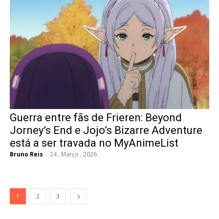
Guerra entre fãs de Frieren: Beyond
Jorney’s End e Jojo’s Bizarre Adventure
está a ser travada no MyAnimeList
Bruno Reis
-
24 , Março , 2026
1
2
3