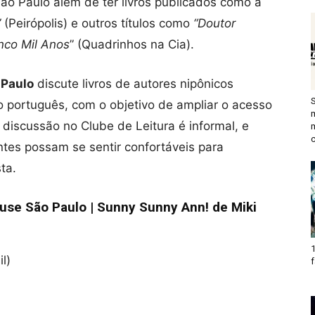
São Paulo além de ter livros publicados como a
”
(Peirópolis) e outros títulos como
“Doutor
nco Mil Anos
” (Quadrinhos na Cia).
 Paulo
discute livros de autores nipônicos
o português, com o objetivo de ampliar o acesso
 A discussão no Clube de Leitura é informal, e
c
ntes possam se sentir confortáveis para
ta.
ouse São Paulo | Sunny Sunny Ann! de Miki
1
l)
f