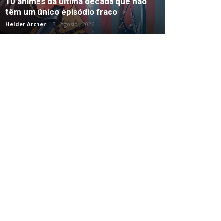
10 animes da última década que não
têm um único episódio fraco
Helder Archer
-
3 , Agosto , 2026