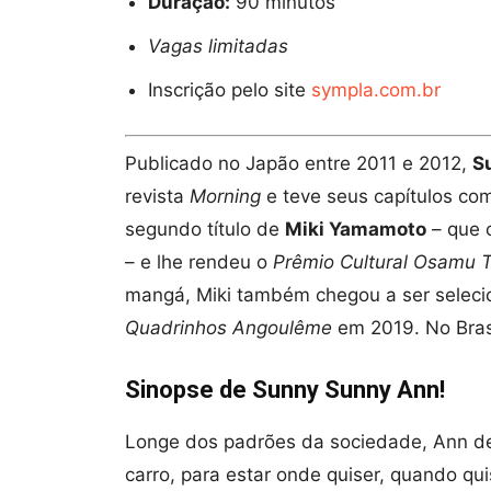
Duração:
90 minutos
Vagas limitadas
Inscrição pelo site
sympla.com.br
Publicado no Japão entre 2011 e 2012,
S
revista
Morning
e teve seus capítulos co
segundo título de
Miki Yamamoto
– que 
– e lhe rendeu o
Prêmio Cultural Osamu 
mangá, Miki também chegou a ser selecio
Quadrinhos Angoulême
em 2019. No Brasi
Sinopse de Sunny Sunny Ann!
Longe dos padrões da sociedade, Ann dec
carro, para estar onde quiser, quando qu