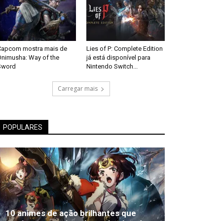
Capcom mostra mais de
Lies of P: Complete Edition
Onimusha: Way of the
já está disponível para
Sword
Nintendo Switch...
Carregar mais
POPULARES
10 animes de ação brilhantes que