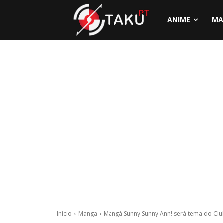
ANIME
MA
Início
Manga
Mangá Sunny Sunny Ann! será tema do Club