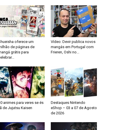
Shueisha oferece um
Vídeo: Devir publica novos
milhão de páginas de
mangás em Portugal com
mangá grátis para
Frieren, Oshi no...
elebrar...
0 animes para veres se és
Destaques Nintendo
ã de Jujutsu Kaisen
eShop – 03 a 07 de Agosto
de 2026