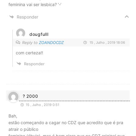
feminina vai ser lesbica? ‘-‘
Responder
dougfulll
Reply to
ZOANDOCDZ
15 , Julho , 2019 18:06
com certeza!!
Responder
? 2000
15 , Julho , 2019 0:51
Bah,
estão começando a cagar no CDZ que acredito que é pra
atrair o público
feminino (óbvio), mas é bem claro que no CDZ original que