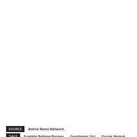
SOURCE
Anime News Network.
TAGS
Franklin Bellone Borges
Gunslinger Girl
Young Animal