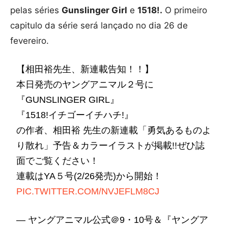
pelas séries
Gunslinger Girl
e
1518!.
O primeiro
capitulo da série será lançado no dia 26 de
fevereiro.
【相田裕先生、新連載告知！！】
本日発売のヤングアニマル２号に
『GUNSLINGER GIRL』
『1518!イチゴーイチハチ!』
の作者、相田裕 先生の新連載「勇気あるものよ
り散れ」予告＆カラーイラストが掲載!!ぜひ誌
面でご覧ください！
連載はYA５号(2/26発売)から開始！
PIC.TWITTER.COM/NVJEFLM8CJ
— ヤングアニマル公式＠9・10号＆『ヤングア