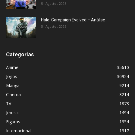
5 , Agosto , 2026
Halo: Campaign Evolved – Análise
5 , Agosto , 2026
Categorias
Anime
35610
Jogos
30924
Manga
9214
Cinema
3214
TV
1873
Jmusic
1494
Figuras
1354
Internacional
1317