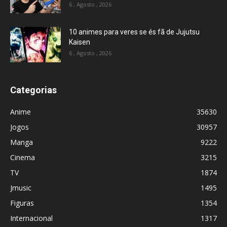
6 , Agosto , 2026
10 animes para veres se és fã de Jujutsu
Kaisen
6 , Agosto , 2026
Categorias
Anime
35630
Jogos
30957
Manga
9222
Cinema
3215
TV
1874
Jmusic
1495
Figuras
1354
Internacional
1317