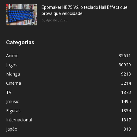
Epomaker HE75 V2: o teclado Hall Effect que
prova que velocidade...
6 , Agosto , 2026
Categorias
Anime
35611
Jogos
30929
Manga
9218
Cinema
3214
TV
1873
Jmusic
1495
Figuras
1354
Internacional
1317
Japão
819