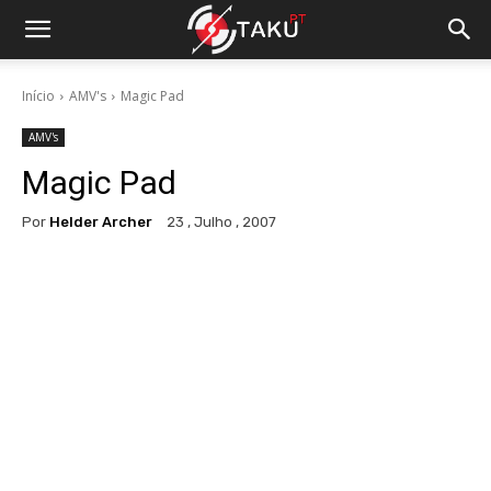
Início
AMV's
Magic Pad
AMV's
Magic Pad
Por
Helder Archer
23 , Julho , 2007