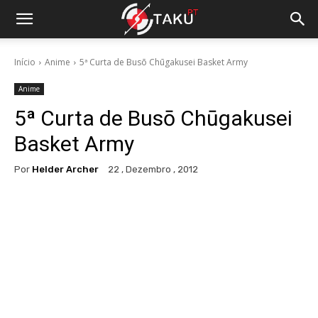
Início
Anime
5ª Curta de Busō Chūgakusei Basket Army
Anime
5ª Curta de Busō Chūgakusei
Basket Army
Por
Helder Archer
22 , Dezembro , 2012