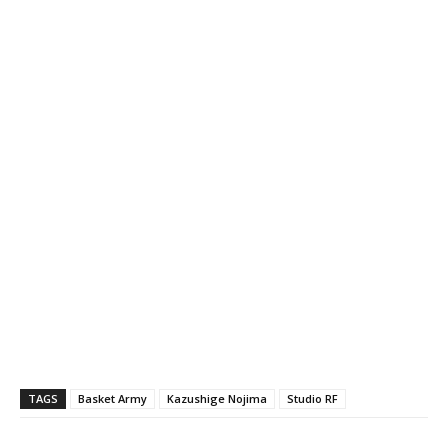
TAGS
Basket Army
Kazushige Nojima
Studio RF