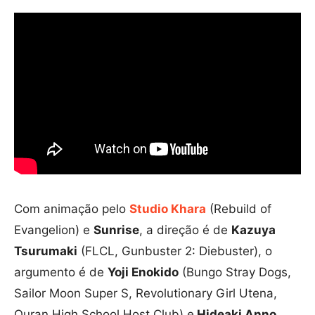
Com animação pelo
Studio Khara
(Rebuild of
Evangelion) e
Sunrise
, a direção é de
Kazuya
Tsurumaki
(FLCL, Gunbuster 2: Diebuster), o
argumento é de
Yoji Enokido
(Bungo Stray Dogs,
Sailor Moon Super S, Revolutionary Girl Utena,
Ouran High School Host Club) e
Hideaki Anno