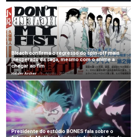
Bleach confirma o regresso do spin-off mais
inesperado da saga, mesmo com o anime a
chegar ao fim
Helder Archer
-
9 , Agosto , 2026
Presidente do estúdio BONES fala sobre o