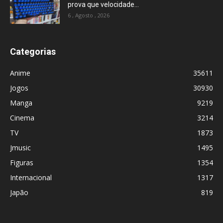
prova que velocidade...
6 , Agosto , 2026
Categorias
Anime
35611
Jogos
30930
Manga
9219
Cinema
3214
TV
1873
Jmusic
1495
Figuras
1354
Internacional
1317
Japão
819