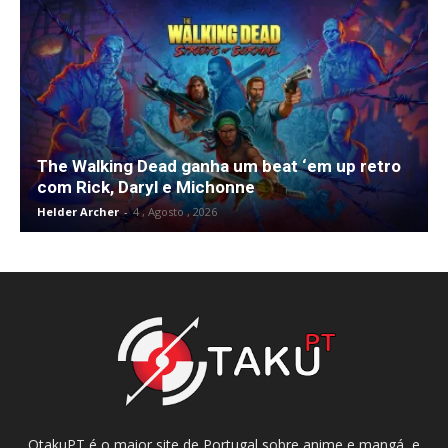
The Walking Dead ganha um beat ‘em up retro
com Rick, Daryl e Michonne
Helder Archer
-
4 , Agosto , 2026
OtakuPT é o maior site de Portugal sobre anime e mangá, e