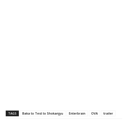
TAGS
Baka to Test to Shokanjyu
Enterbrain
OVA
trailer