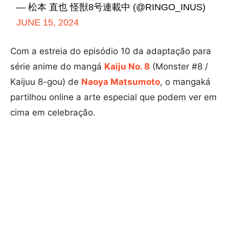
— 松本 直也 怪獣8号連載中 (@RINGO_INUS)
JUNE 15, 2024
Com a estreia do episódio 10 da adaptação para
série anime do mangá
Kaiju No. 8
(Monster #8 /
Kaijuu 8-gou) de
Naoya Matsumoto
, o mangaká
partilhou online a arte especial que podem ver em
cima em celebração.