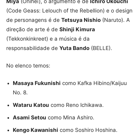
Miya
(Onihei), o argumento é de
Ichiro Okouchi
(Code Geass: Lelouch of the Rebellion) e o design
de personagens é de
Tetsuya Nishio
(Naruto). A
direção de arte é de
Shinji Kimura
(Tekkonkinkreet) e a música é da
responsabilidade de
Yuta Bando
(BELLE).
No elenco temos:
Masaya Fukunishi
como Kafka Hibino/Kaijuu
No. 8.
Wataru Katou
como Reno Ichikawa.
Asami Setou
como Mina Ashiro.
Kengo Kawanishi
como Soshiro Hoshina.