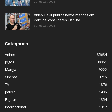
7 , Agosto , 2026
Vídeo: Devir publica novos mangás em
Portugal com Frieren, Oshi no...
6 , Agosto , 2026
Categorias
Anime
35634
Jogos
30961
Manga
9222
Cinema
3216
TV
1876
Jmusic
1495
Figuras
1354
Internacional
1317