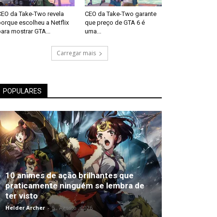
CEO da Take-Two revela
CEO da Take-Two garante
orque escolheu a Netflix
que preço de GTA 6 é
ara mostrar GTA...
uma...
Carregar mais
POPULARES
10 animes de ação brilhantes que
praticamente ninguém se lembra de
ter visto
Helder Archer
-
5 , Agosto , 2026