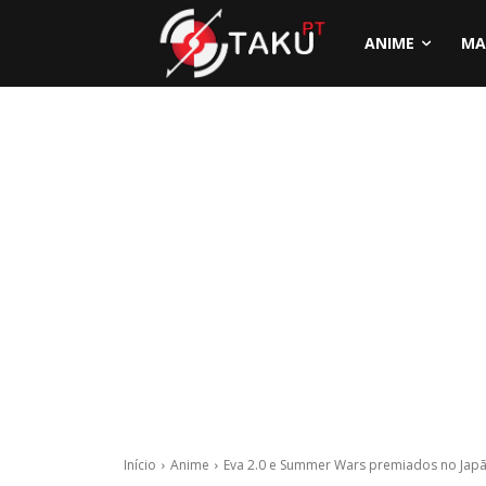
ANIME
MA
Início
Anime
Eva 2.0 e Summer Wars premiados no Jap