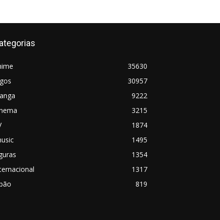
ategorias
nime
35630
ogos
30957
anga
9222
inema
3215
V
1874
usic
1495
guras
1354
ternacional
1317
apão
819