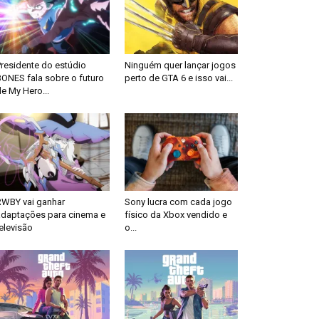
Presidente do estúdio
Ninguém quer lançar jogos
BONES fala sobre o futuro
perto de GTA 6 e isso vai...
e My Hero...
RWBY vai ganhar
Sony lucra com cada jogo
adaptações para cinema e
físico da Xbox vendido e
elevisão
o...