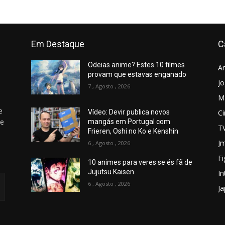
Em Destaque
C
Odeias anime? Estes 10 filmes
A
provam que estavas enganado
J
7 , Agosto , 2026
M
e
C
Vídeo: Devir publica novos
 e
mangás em Portugal com
T
Frieren, Oshi no Ko e Kenshin
Jm
6 , Agosto , 2026
Fi
10 animes para veres se és fã de
Jujutsu Kaisen
In
6 , Agosto , 2026
J