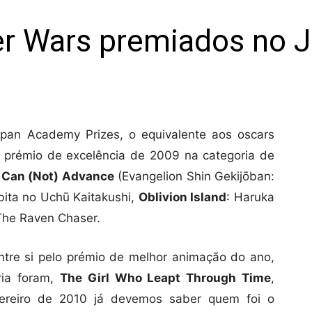
r Wars premiados no 
pan Academy Prizes, o equivalente aos oscars
 prémio de excelência de 2009 na categoria de
u Can (Not) Advance
(Evangelion Shin Gekijōban:
bita no Uchū Kaitakushi,
Oblivion Island
: Haruka
The Raven Chaser.
entre si pelo prémio de melhor animação do ano,
ria foram,
The Girl Who Leapt Through Time
,
vereiro de 2010 já devemos saber quem foi o