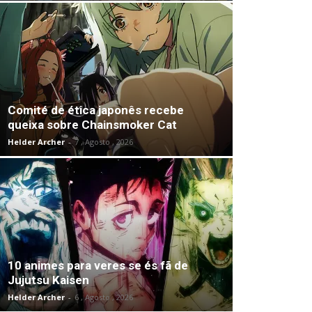
Comité de ética japonês recebe
queixa sobre Chainsmoker Cat
Helder Archer
-
7 , Agosto , 2026
10 animes para veres se és fã de
Jujutsu Kaisen
Helder Archer
-
6 , Agosto , 2026