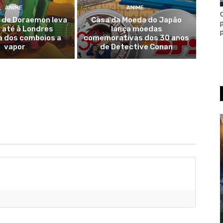
ANIME
ANIME
e de Doraemon leva
Casa da Moeda do Japão
p
 até à Londres
lança moedas
p
a dos comboios a
comemorativas dos 30 anos
vapor
de Detective Conan