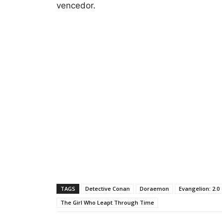
vencedor.
TAGS
Detective Conan
Doraemon
Evangelion: 2.0
The Girl Who Leapt Through Time